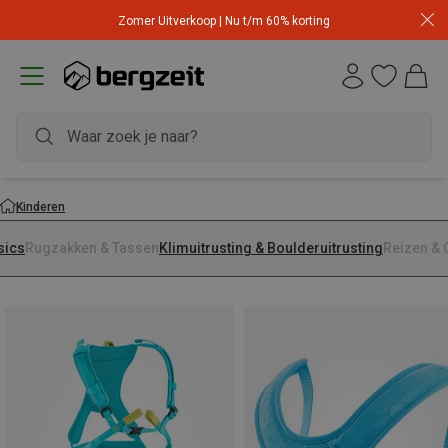
Zomer Uitverkoop | Nu t/m 60% korting
Kinderen
sics
Rugzakken & Tassen
Klimuitrusting & Boulderuitrusting
Reizen & 