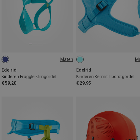
Maten
M
XS | 50-60CM
XXS | 45-55CM
50-65CM
Edelrid
Edelrid
Kinderen Fraggle klimgordel
Kinderen Kermit II borstgordel
€ 59,20
€ 29,95