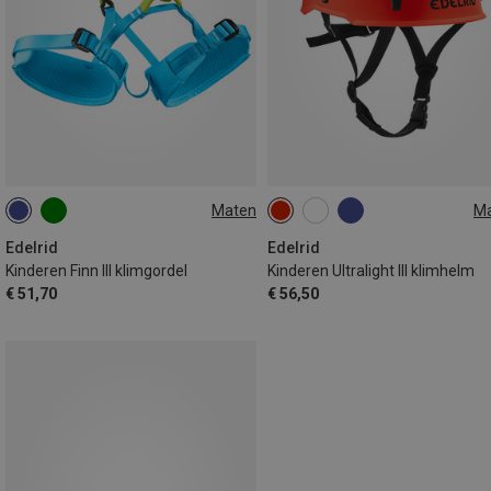
Maten
M
XXS | 40-60CM
XS | 50-70CM
48-58CM
Edelrid
Edelrid
Kinderen Finn III klimgordel
Kinderen Ultralight III klimhelm
€ 51,70
€ 56,50