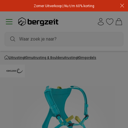
Zomer Uitverkoop | Nu t/m 60% korting
Uitrusting
Klimuitrusting & Boulderuitrusting
Klimgordels