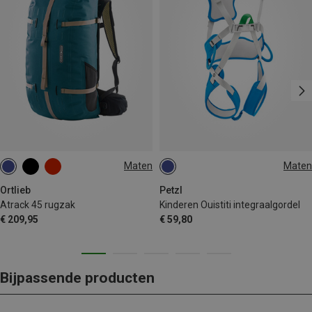
Maten
Maten
45L
XXS-S
Ortlieb
Petzl
Atrack 45 rugzak
Kinderen Ouistiti integraalgordel
€ 209,95
€ 59,80
Bijpassende producten