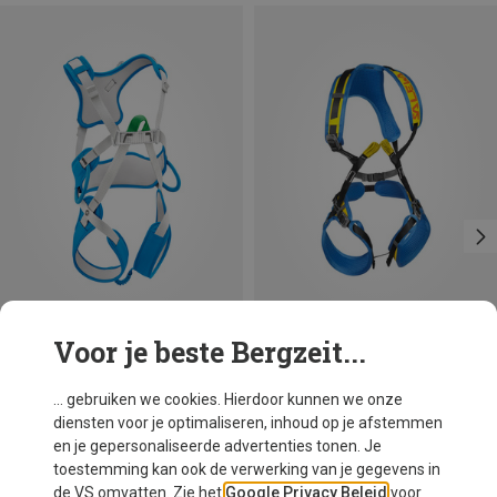
Voor je beste Bergzeit...
Maten
Maten
XXS-S
ONE SIZE
Petzl
Salewa
... gebruiken we cookies. Hierdoor kunnen we onze
Kinderen Ouistiti integraalgordel
Kinderen Rookie klimgordel
diensten voor je optimaliseren, inhoud op je afstemmen
€ 59,80
€ 67,50
en je gepersonaliseerde advertenties tonen. Je
toestemming kan ook de verwerking van je gegevens in
de VS omvatten. Zie het
Google Privacy Beleid
voor