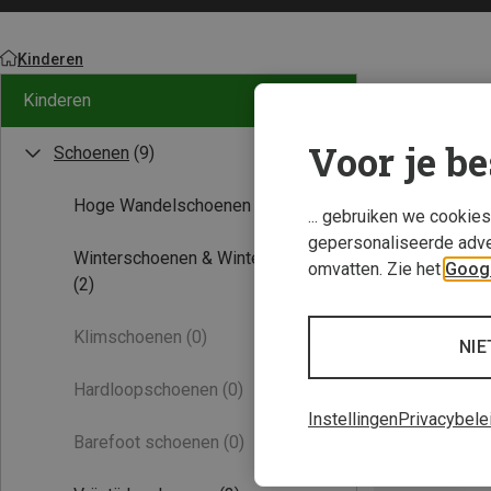
Kinderen
Kinderen
Voor je be
Schoenen
(9)
Hoge Wandelschoenen
(7)
... gebruiken we cookie
gepersonaliseerde adve
Winterschoenen & Winterlaarzen
omvatten. Zie het
Googl
(2)
Klimschoenen
(0)
NIE
Hardloopschoenen
(0)
Instellingen
Privacybele
Barefoot schoenen
(0)