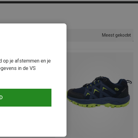
Meest gekocht
Sorteren
ud op je afstemmen en je
egevens in de VS
D