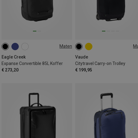
Maten
M
85L
29L
Eagle Creek
Vaude
Expanse Convertible 85L Koffer
Citytravel Carry-on Trolley
€ 273,20
€ 199,95