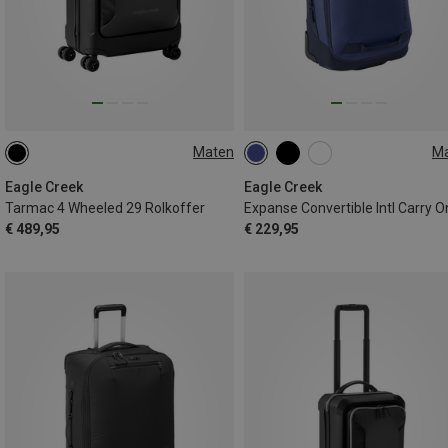
Maten
M
90L
38L
Eagle Creek
Eagle Creek
Tarmac 4 Wheeled 29 Rolkoffer
€ 489,95
€ 229,95