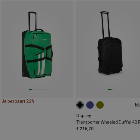
Je bespaart 26%
M
40L
Osprey
€ 216,20