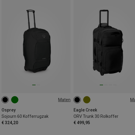
Maten
M
60L
115L
Osprey
Eagle Creek
Sojourn 60 Kofferrugzak
ORV Trunk 30 Rolkoffer
€ 324,20
€ 499,95