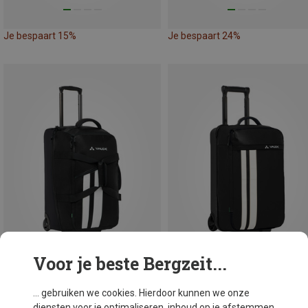
Je bespaart 15%
Je bespaart 24%
Voor je beste Bergzeit...
Maten
M
... gebruiken we cookies. Hierdoor kunnen we onze
65L
35L
diensten voor je optimaliseren, inhoud op je afstemmen