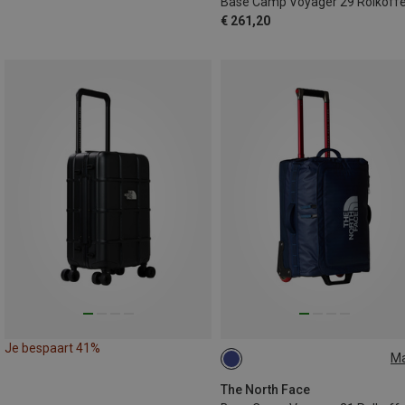
Base Camp Voyager 29 Rolkoffe
€ 261,20
Je bespaart 41%
M
40L
The North Face