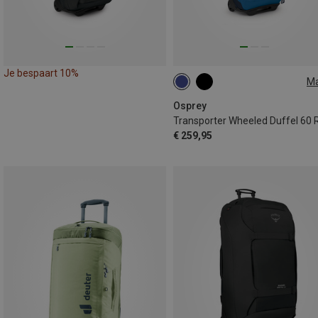
Je bespaart 10%
M
60L
Osprey
€ 259,95