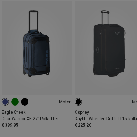
Maten
M
66L
115L
Eagle Creek
Osprey
Gear Warrior XE 27" Rolkoffer
€ 399,95
€ 225,20