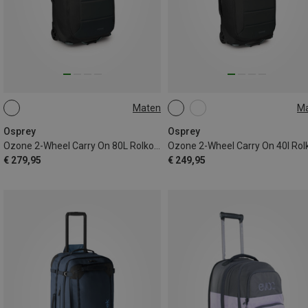
Maten
M
80L
40L
Osprey
Osprey
Ozone 2-Wheel Carry On 80L Rolkoffer
€ 279,95
€ 249,95