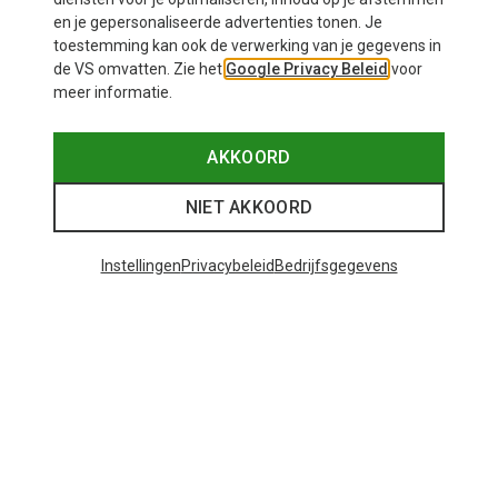
Vaude
Vaude
en je gepersonaliseerde advertenties tonen. Je
Rotuma 65 l trolley
Takutea 35 Rolkoffer
toestemming kan ook de verwerking van je gegevens in
€ 223,20
€ 199,95
de VS omvatten. Zie het
Google Privacy Beleid
voor
meer informatie.
AKKOORD
NIET AKKOORD
Instellingen
Privacybeleid
Bedrijfsgegevens
Maten
90L