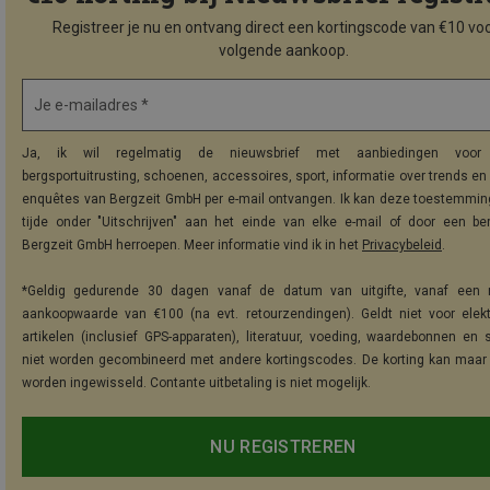
Registreer je nu en ontvang direct een kortingscode van €10 voo
volgende aankoop.
Je e-mailadres *
Ja, ik wil regelmatig de nieuwsbrief met aanbiedingen voor 
bergsportuitrusting, schoenen, accessoires, sport, informatie over trends en 
enquêtes van Bergzeit GmbH per e-mail ontvangen. Ik kan deze toestemming
tijde onder "Uitschrijven" aan het einde van elke e-mail of door een be
Bergzeit GmbH herroepen. Meer informatie vind ik in het
Privacybeleid
.
*Geldig gedurende 30 dagen vanaf de datum van uitgifte, vanaf een 
aankoopwaarde van €100 (na evt. retourzendingen). Geldt niet voor elek
artikelen (inclusief GPS-apparaten), literatuur, voeding, waardebonnen en 
niet worden gecombineerd met andere kortingscodes. De korting kan maar
worden ingewisseld. Contante uitbetaling is niet mogelijk.
NU REGISTREREN