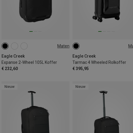
Maten
M
105L
40L
Eagle Creek
Eagle Creek
Expanse 2-Wheel 105L Koffer
Tarmac 4 Wheeled Rolkoffer
€ 232,60
€ 395,95
Nieuw
Nieuw