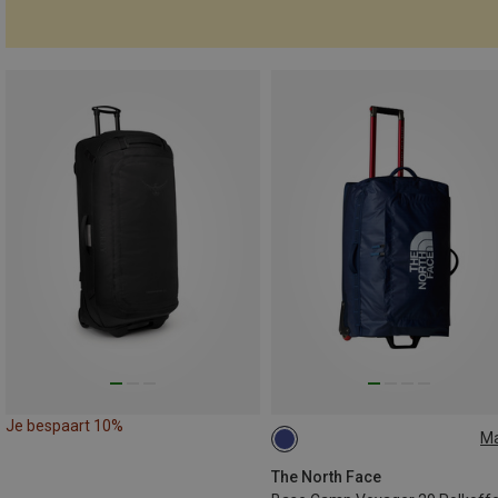
Je bespaart 10%
M
94L
The North Face