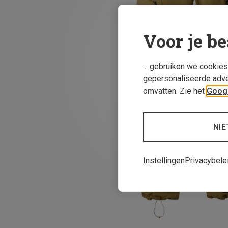
Voor je be
... gebruiken we cookie
gepersonaliseerde adve
omvatten. Zie het
Googl
NIE
Instellingen
Privacybele