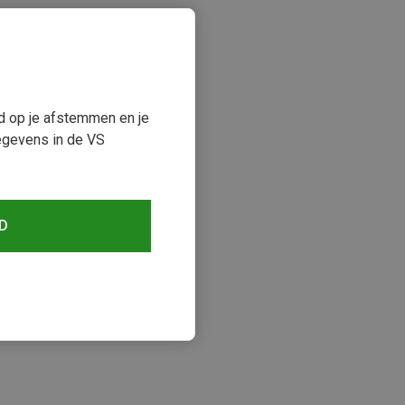
ud op je afstemmen en je
egevens in de VS
D