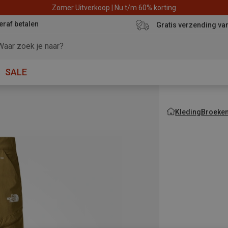
Zomer Uitverkoop | Nu t/m 60% korting
eraf betalen
Gratis verzending va
SALE
Kleding
Broeke