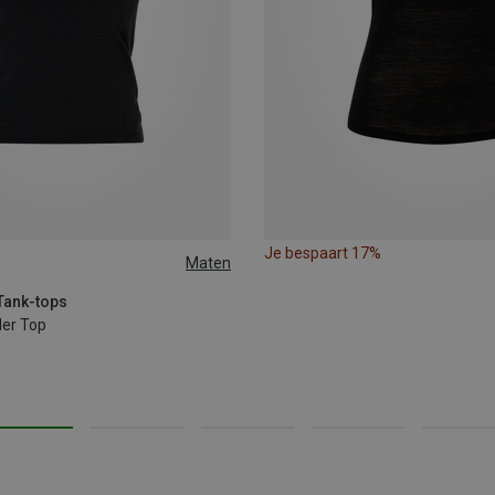
Je bespaart 17%
Maten
L
XL
 Tank-tops
er Top