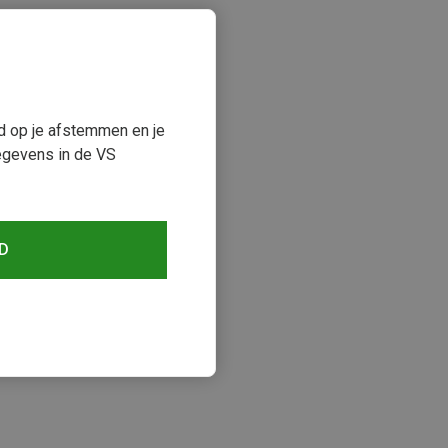
ud op je afstemmen en je
egevens in de VS
D