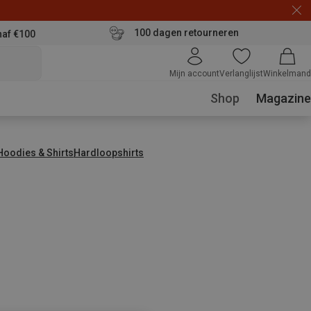
100 dagen retourneren
naf €100
Mijn account
Verlanglijst
Winkelmand
Shop
Magazine
 Hoodies & Shirts
Hardloopshirts