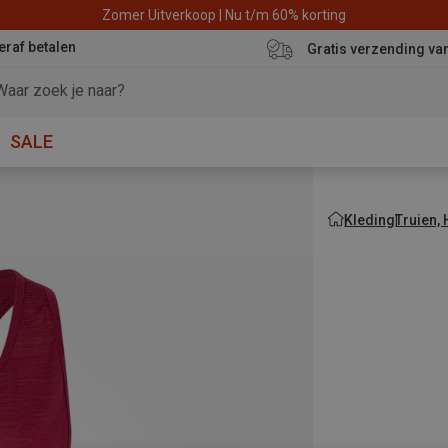
Zomer Uitverkoop | Nu t/m 60% korting
eraf betalen
Gratis verzending va
SALE
Kleding
Truien,