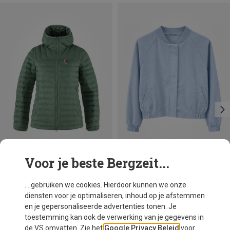
Voor je beste Bergzeit...
Je bespaart 16%
Je bespaart 30%
... gebruiken we cookies. Hierdoor kunnen we onze
diensten voor je optimaliseren, inhoud op je afstemmen
en je gepersonaliseerde advertenties tonen. Je
toestemming kan ook de verwerking van je gegevens in
de VS omvatten. Zie het
Google Privacy Beleid
voor