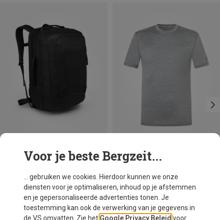
Voor je beste Bergzeit...
Je bespaart 19%
Je bespaart 26%
... gebruiken we cookies. Hierdoor kunnen we onze
diensten voor je optimaliseren, inhoud op je afstemmen
en je gepersonaliseerde advertenties tonen. Je
toestemming kan ook de verwerking van je gegevens in
de VS omvatten. Zie het
Google Privacy Beleid
voor