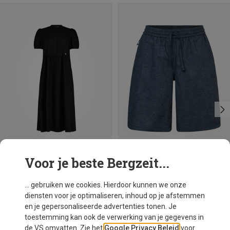
Voor je beste Bergzeit...
Je bespaart 29%
Maten
XS
S
Vaude
... gebruiken we cookies. Hierdoor kunnen we onze
Dames Redmont IV Korte broek
diensten voor je optimaliseren, inhoud op je afstemmen
€ 78,95
en je gepersonaliseerde advertenties tonen. Je
toestemming kan ook de verwerking van je gegevens in
de VS omvatten. Zie het
Google Privacy Beleid
voor