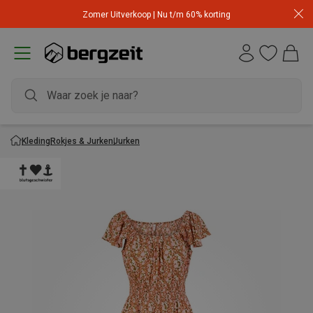
Zomer Uitverkoop | Nu t/m 60% korting
Kleding
Rokjes & Jurken
Jurken