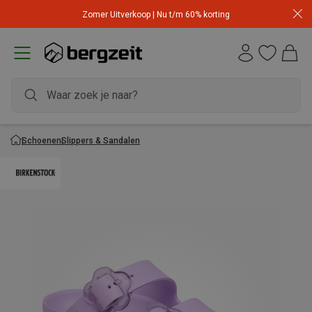
Zomer Uitverkoop | Nu t/m 60% korting
Schoenen
Slippers & Sandalen