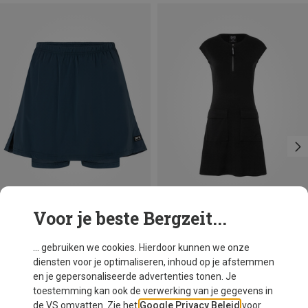
Voor je beste Bergzeit...
Je bespaart 14%
Je bespaart 52%
... gebruiken we cookies. Hierdoor kunnen we onze
diensten voor je optimaliseren, inhoud op je afstemmen
en je gepersonaliseerde advertenties tonen. Je
toestemming kan ook de verwerking van je gegevens in
de VS omvatten. Zie het
Google Privacy Beleid
voor