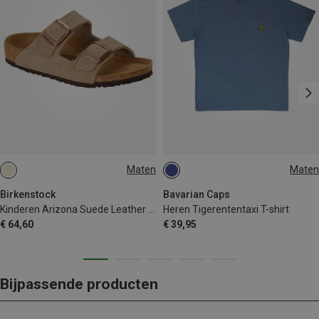
Maten
Maten
30
31
32
33
S
M
L
XL
XXL
Birkenstock
Bavarian Caps
Kinderen Arizona Suede Leather Sandalen
Heren Tigerententaxi T-shirt
€ 64,60
€ 39,95
Bijpassende producten