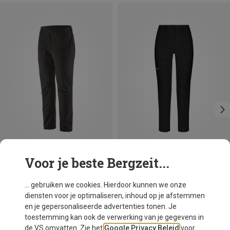
Voor je beste Bergzeit...
Je bespaart 38%
Maten
Salewa
... gebruiken we cookies. Hierdoor kunnen we onze
Dames Puez Dolomitic 2 Dst Broek
diensten voor je optimaliseren, inhoud op je afstemmen
€ 109,95
en je gepersonaliseerde advertenties tonen. Je
toestemming kan ook de verwerking van je gegevens in
de VS omvatten. Zie het
Google Privacy Beleid
voor