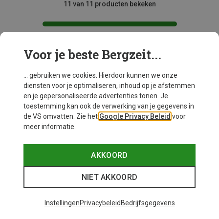
11 van 11 producten bekeken
Voor je beste Bergzeit...
Mogelijk interessant voor je
... gebruiken we cookies. Hierdoor kunnen we onze
diensten voor je optimaliseren, inhoud op je afstemmen
en je gepersonaliseerde advertenties tonen. Je
toestemming kan ook de verwerking van je gegevens in
de VS omvatten. Zie het
Google Privacy Beleid
voor
meer informatie.
AKKOORD
NIET AKKOORD
Instellingen
Privacybeleid
Bedrijfsgegevens