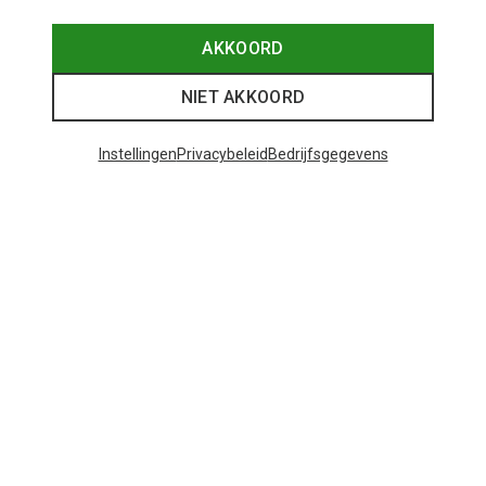
AKKOORD
NIET AKKOORD
Instellingen
Privacybeleid
Bedrijfsgegevens
Je bespaart tot 35%
Je bespaart 19%