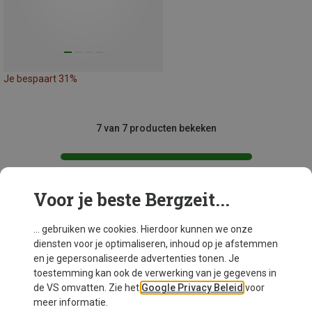
Je bespaart 31%
7 van 7 producten bekeken
Voor je beste Bergzeit...
Mogelijk interessant voor je
... gebruiken we cookies. Hierdoor kunnen we onze
diensten voor je optimaliseren, inhoud op je afstemmen
en je gepersonaliseerde advertenties tonen. Je
toestemming kan ook de verwerking van je gegevens in
de VS omvatten. Zie het
Google Privacy Beleid
voor
meer informatie.