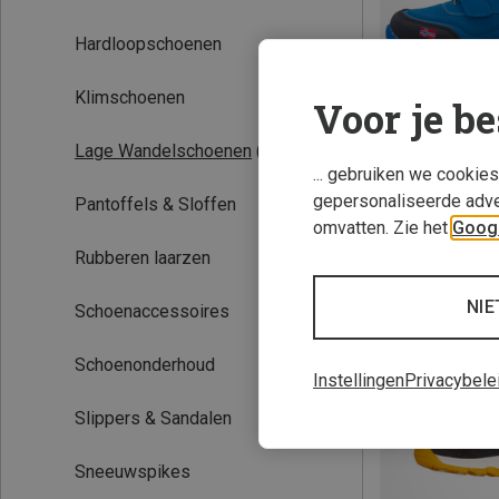
Hardloopschoenen
Klimschoenen
Voor je be
Lage Wandelschoenen
(7)
... gebruiken we cookie
gepersonaliseerde adve
Pantoffels & Sloffen
Je bespaart 36%
omvatten. Zie het
Googl
Rubberen laarzen
NIE
Schoenaccessoires
Schoenonderhoud
Instellingen
Privacybele
Slippers & Sandalen
Sneeuwspikes