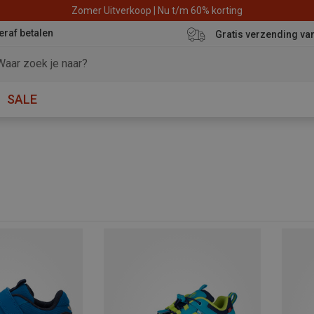
Zomer Uitverkoop | Nu t/m 60% korting
eraf betalen
Gratis verzending va
SALE