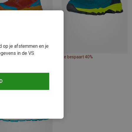
ud op je afstemmen en je
egevens in de VS
paart 40%
Je bespaart 40%
D