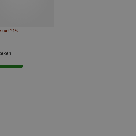
paart 31%
keken