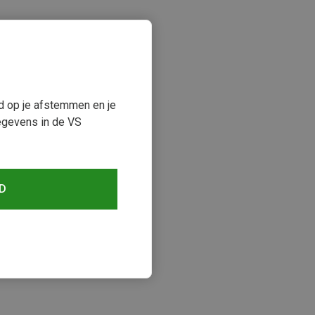
ud op je afstemmen en je
egevens in de VS
keken
D