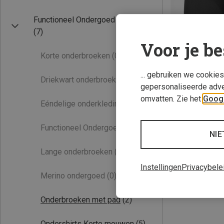
Functioneel Ondergoed
(7)
Voor je be
Korte onderbroeken
(0)
... gebruiken we cookie
Driekwart onderbroeken
(0)
gepersonaliseerde adve
Je bespaart 30%
omvatten. Zie het
Googl
Eéndelige onderkleding
(0)
Functioneel Ondergoed Sets
(0)
NIE
Lange onderbroeken
(0)
Instellingen
Privacybele
Merino ondergoed
(0)
Onderbroeken met pad
(2)
Ondershirts Korte mouwen
(5)