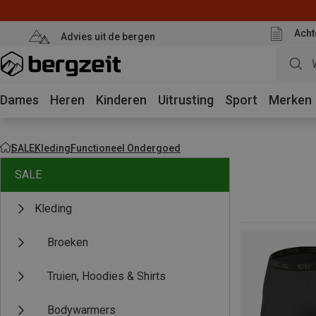
Acht
Advies uit de bergen
Dames
Heren
Kinderen
Uitrusting
Sport
Merken
SALE
Kleding
Functioneel Ondergoed
SALE
Kleding
Broeken
Truien, Hoodies & Shirts
Bodywarmers