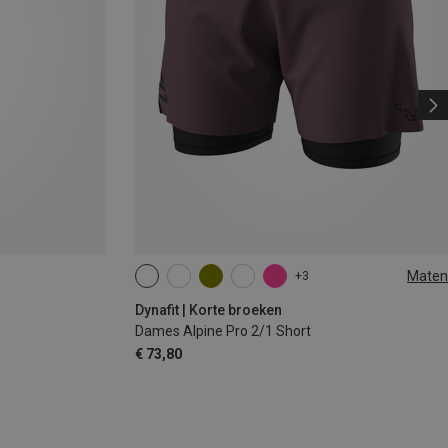
Maten
+3
XS
S
M
XL
Dynafit | Korte broeken
Dames Alpine Pro 2/1 Short
€ 73,80