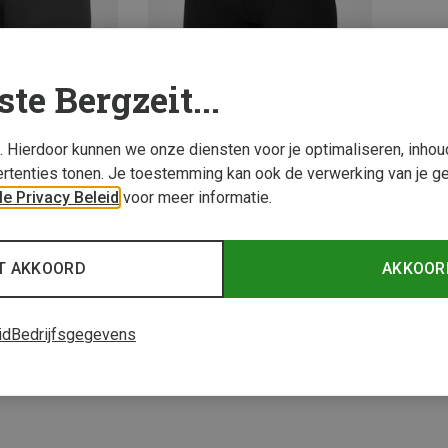
ste Bergzeit...
s. Hierdoor kunnen we onze diensten voor je optimaliseren, inho
rtenties tonen. Je toestemming kan ook de verwerking van je g
Je bespaart 31%
e Privacy Beleid
voor meer informatie.
2 van 2 producten be
T AKKOORD
AKKOOR
id
Bedrijfsgegevens