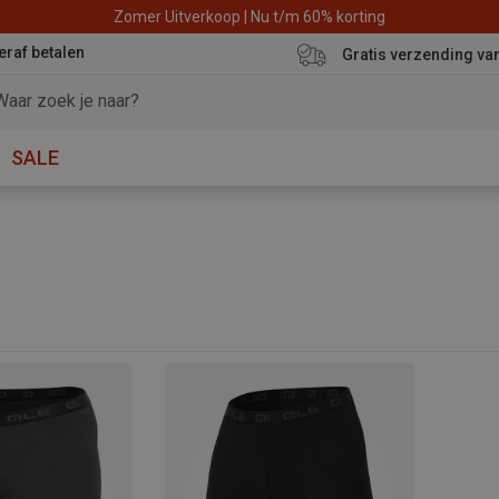
Zomer Uitverkoop | Nu t/m 60% korting
eraf betalen
Gratis verzending va
SALE