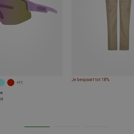
Je bespaart tot 18%
+11
en
il