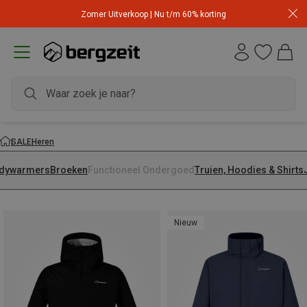
Zomer Uitverkoop | Nu t/m 60% korting
SALE
Heren
dywarmers
Broeken
Functioneel Ondergoed
Truien, Hoodies & Shirts
Nieuw