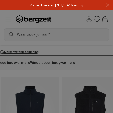
Zomer Uitverkoop | Nu t/m 60% korting
Merken
Witeblaze
Kleding
eece bodywarmers
Windstopper bodywarmers