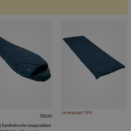
Je bespaart 16%
Maten
 205CM | LEFT
 205CM | RIGHT
| Synthetische slaapzakken