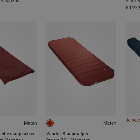
n Slaapzak
Sioux 8
€ 119,
Je bes
Maten
Maten
EFT
200X70CM
ische slaapzakken
Vaude | Slaapmatjes