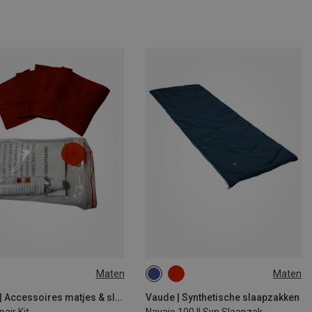
Maten
Maten
SIZE
MAX. 190CM | LEFT
Vaude | Accessoires matjes & slaapzakken
Vaude | Synthetische slaapzakken