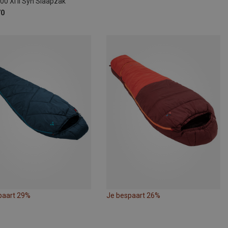
00 Xl II Syn Slaapzak
70
paart 29%
Je bespaart 26%