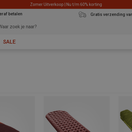
Zomer Uitverkoop | Nu t/m 60% korting
eraf betalen
Gratis verzending va
SALE