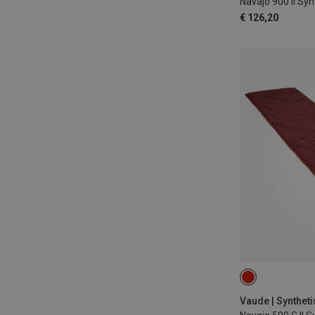
Navajo 900 II Sy
€ 126,20
MAX. 170CM | L
Vaude | Synthet