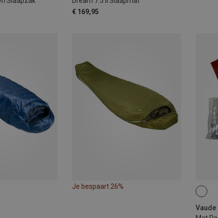
Syn Slaapzak
Dream 7.5 II Slaapmat
€ 169,95
Je bespaart 26%
ONE 