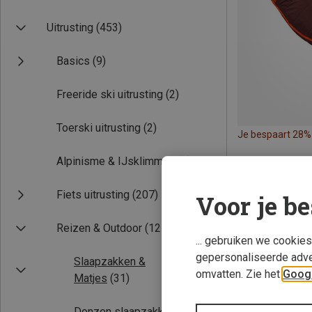
Uitrusting
(453)
Basics
(9)
Freeride ski uitrusting
(2)
Toerski uitrusting
(2)
Je bespaart 28%
Alpinisme & IJsklimmen
(2)
Fiets uitrusting
(207)
Voor je be
Reizen & Outdoor
(125)
... gebruiken we cookie
gepersonaliseerde adve
Slaapzakken &
omvatten. Zie het
Googl
Matjes
(31)
Donzen slaapzakken
(2)