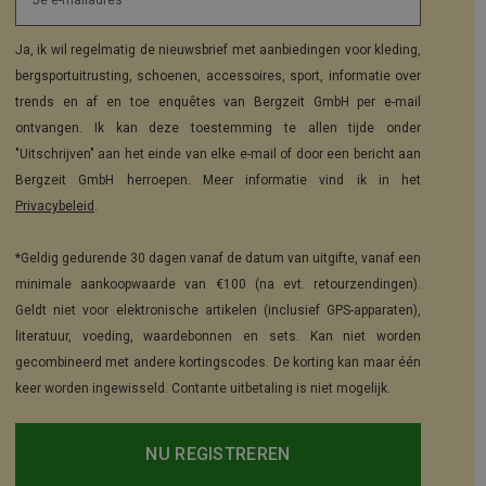
Je e-mailadres *
Ja, ik wil regelmatig de nieuwsbrief met aanbiedingen voor kleding,
bergsportuitrusting, schoenen, accessoires, sport, informatie over
trends en af en toe enquêtes van Bergzeit GmbH per e-mail
ontvangen. Ik kan deze toestemming te allen tijde onder
"Uitschrijven" aan het einde van elke e-mail of door een bericht aan
Bergzeit GmbH herroepen. Meer informatie vind ik in het
Privacybeleid
.
*Geldig gedurende 30 dagen vanaf de datum van uitgifte, vanaf een
minimale aankoopwaarde van €100 (na evt. retourzendingen).
Geldt niet voor elektronische artikelen (inclusief GPS-apparaten),
literatuur, voeding, waardebonnen en sets. Kan niet worden
gecombineerd met andere kortingscodes. De korting kan maar één
keer worden ingewisseld. Contante uitbetaling is niet mogelijk.
NU REGISTREREN