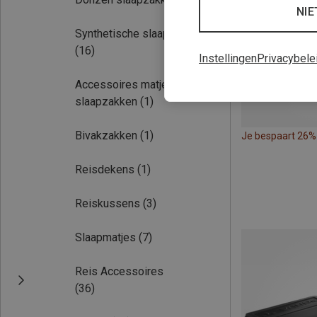
NIE
Synthetische slaapzakken
(16)
Instellingen
Privacybele
Accessoires matjes &
slaapzakken
(1)
Bivakzakken
(1)
Je bespaart 26%
Reisdekens
(1)
Reiskussens
(3)
Slaapmatjes
(7)
Reis Accessoires
(36)