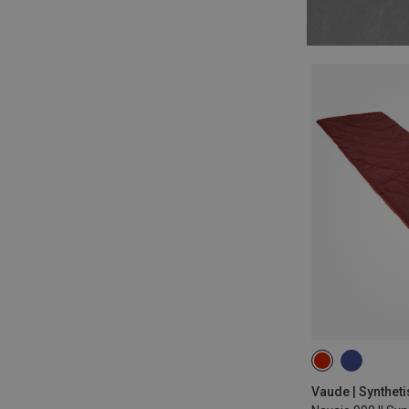
MAX. 190CM | L
Vaude | Synthet