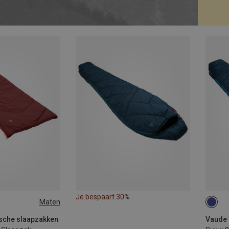
Je bespaart 30%
Maten
EFT
MAX.
MAX.
ische slaapzakken
Vaude 