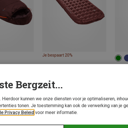
Je bespaart 20%
MAX.
MAX.
Vaude 
Sioux 8
ste Bergzeit...
€ 119,
s. Hierdoor kunnen we onze diensten voor je optimaliseren, inho
rtenties tonen. Je toestemming kan ook de verwerking van je g
e Privacy Beleid
voor meer informatie.