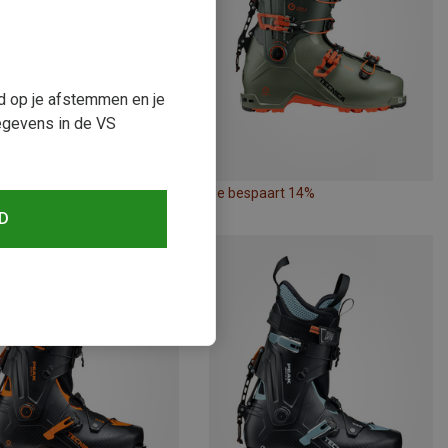
ud op je afstemmen en je
egevens in de VS
paart 14%
Je bespaart 14%
D