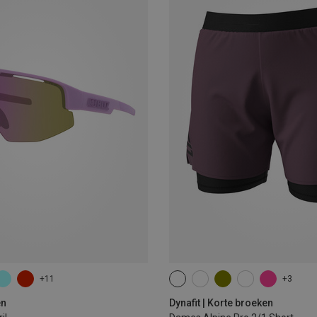
+11
+3
XS
S
M
XL
en
Dynafit | Korte broeken