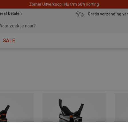
Zomer Uitverkoop | Nu t/m 60% korting
eraf betalen
Gratis verzending va
SALE