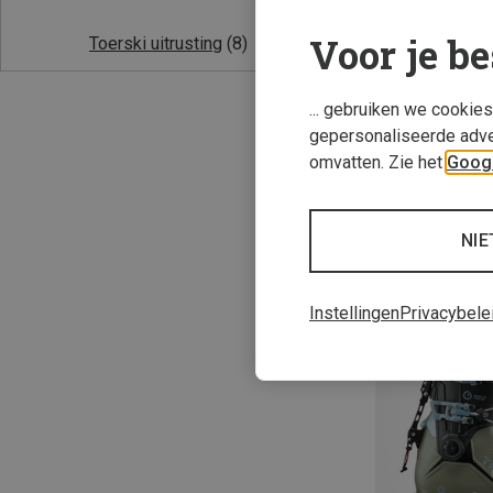
Voor je be
Toerski uitrusting
(8)
... gebruiken we cookie
gepersonaliseerde adve
omvatten. Zie het
Googl
Je bespaart 15%
NIE
Instellingen
Privacybele