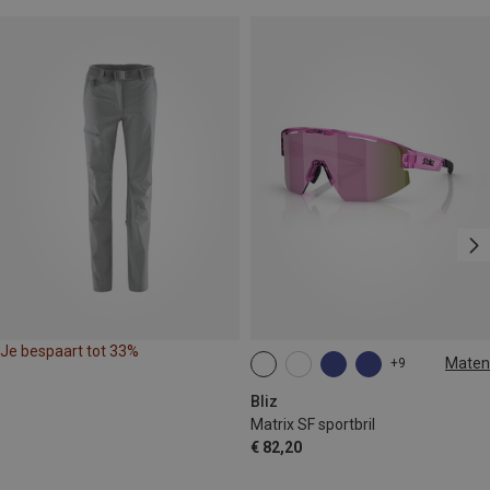
Je bespaart tot 33%
Maten
+9
ONE SIZE
Bliz
Matrix SF sportbril
€ 82,20