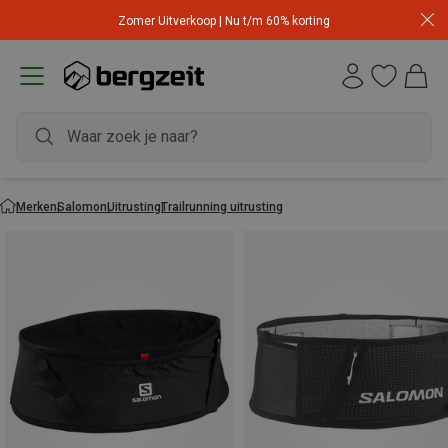
Zomer Uitverkoop | Nu t/m 60% korting
Merken
Salomon
Uitrusting
Trailrunning uitrusting