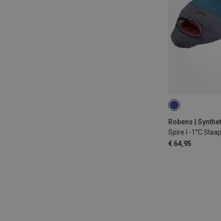
MAX. 195CM | L
Spire I -1°C Slaa
€ 64,95