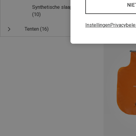
NIE
Synthetische slaapzakken
(10)
Instellingen
Privacybele
Tenten
(16)
Je bespaart tot 