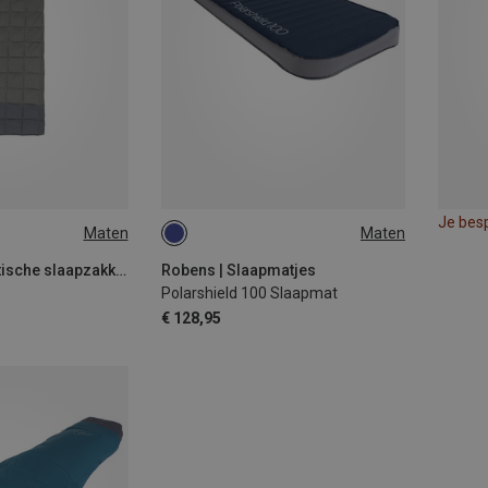
Je bes
Maten
Maten
200X70CM
Robens | Synthetische slaapzakken
Robens | Slaapmatjes
Polarshield 100 Slaapmat
€ 128,95