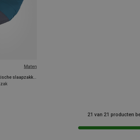
Maten
EFT
Robens | Synthetische slaapzakken
pzak
21 van 21 producten b