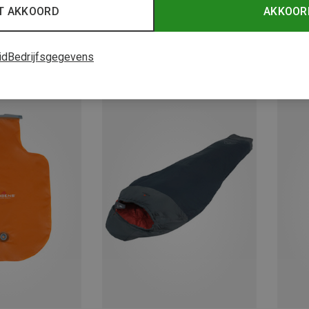
T AKKOORD
AKKOOR
id
Bedrijfsgegevens
28%
Je bespaart tot 27%
Je bes