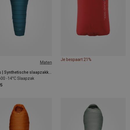
Je bespaart 21%
Maten
 180CM | LEFT
Robens | Synthetische slaapzakken
600 -14°C Slaapzak
95