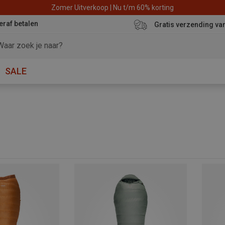
Zomer Uitverkoop | Nu t/m 60% korting
eraf betalen
Gratis verzending va
SALE