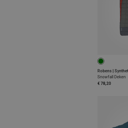
MAX. 180CM
Snowfall Deken
€ 78,20