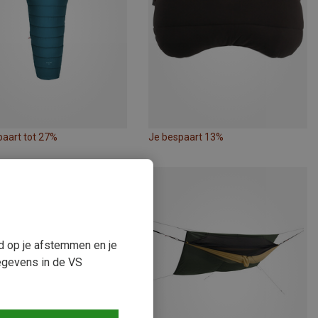
paart tot 27%
Je bespaart 13%
ud op je afstemmen en je
egevens in de VS