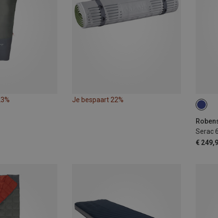
23%
Je bespaart 22%
MAX.
Serac 
€ 249,