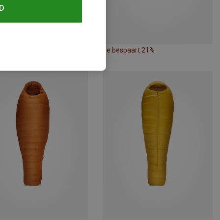
D
paart 16%
Je bespaart 21%