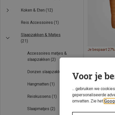
Koken & Eten
(12)
Reis Accessoires
(1)
Slaapzakken & Matjes
(21)
Je bespaart 27%
Accessoires matjes &
slaapzakken
(2)
Donzen slaapzakken
(5)
Voor je be
Hangmatten
(1)
... gebruiken we cookie
gepersonaliseerde adve
Reiskussens
(1)
omvatten. Zie het
Googl
Slaapmatjes
(2)