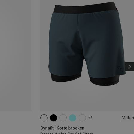
Maten
+3
XS
S
M
L
XL
Dynafit | Korte broeken