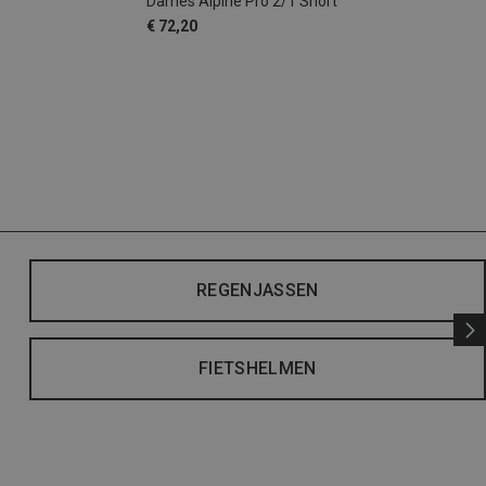
Dames Alpine Pro 2/1 Short
€ 72,20
REGENJASSEN
FIETSHELMEN