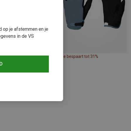
ud op je afstemmen en je
egevens in de VS
paart tot 33%
Je bespaart tot 31%
D