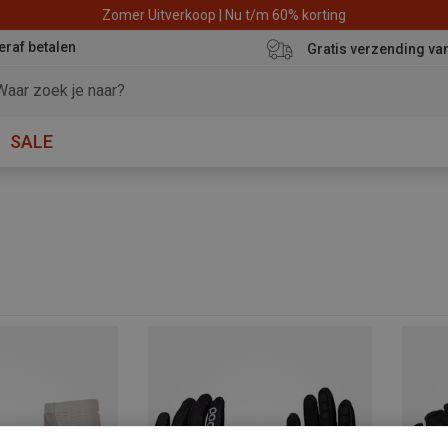
Zomer Uitverkoop | Nu t/m 60% korting
eraf betalen
Gratis verzending va
SALE