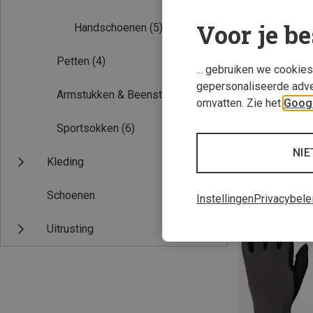
Voor je be
Handschoenen
(5)
Petten
(4)
... gebruiken we cookie
gepersonaliseerde adve
Armstukken & Beenstukken
(3)
omvatten. Zie het
Googl
Sportsokken
(6)
Je bespaart 19%
NIE
Kleding
Schoenen
Instellingen
Privacybele
Uitrusting