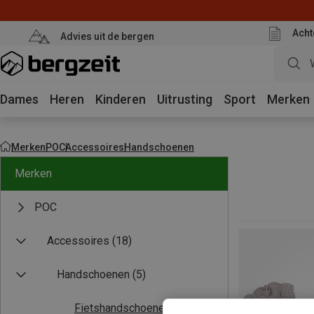
Acht
Advies uit de bergen
Dames
Heren
Kinderen
Uitrusting
Sport
Merken
Merken
POC
Accessoires
Handschoenen
Merken
POC
Accessoires
(18)
Handschoenen
(5)
Fietshandschoenen
(5)