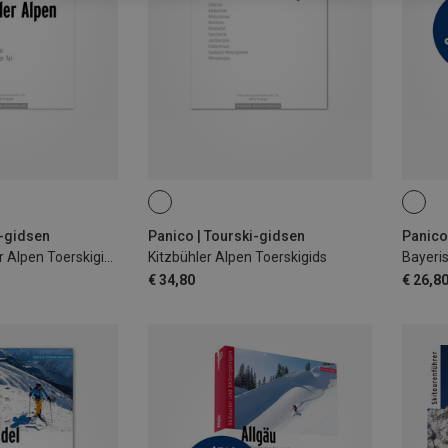
i-gidsen
Panico | Tourski-gidsen
Panico
Tuxer & Zillertaler Alpen Toerskigids
Kitzbühler Alpen Toerskigids
Bayeri
€ 34,80
€ 26,8