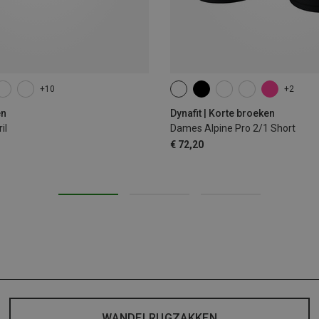
+10
+2
XS
S
M
L
XL
en
Dynafit | Korte broeken
il
Dames Alpine Pro 2/1 Short
€ 72,20
WANDELRUGZAKKEN