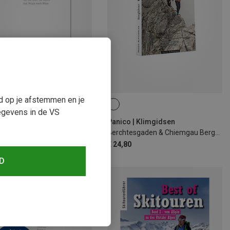
ud op je afstemmen en je
egevens in de VS
 | Tourski-gidsen
Panico | Klimgidsen
Haute-Route Skigids
Berchtesgaden & Chiemgau Bergführer
0
€ 24,80
D