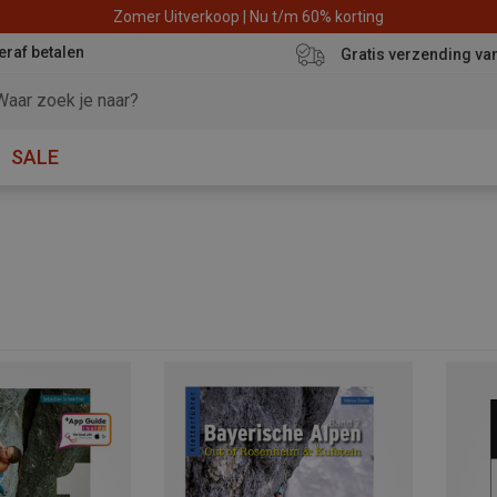
Zomer Uitverkoop | Nu t/m 60% korting
eraf betalen
Gratis verzending va
SALE