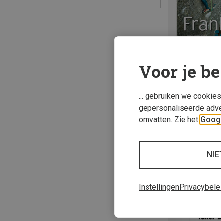
Voor je be
... gebruiken we cookie
gepersonaliseerde adve
Panico | Klimgi
omvatten. Zie het
Googl
Frankenjura Band
€ 44,80
NIE
Instellingen
Privacybele