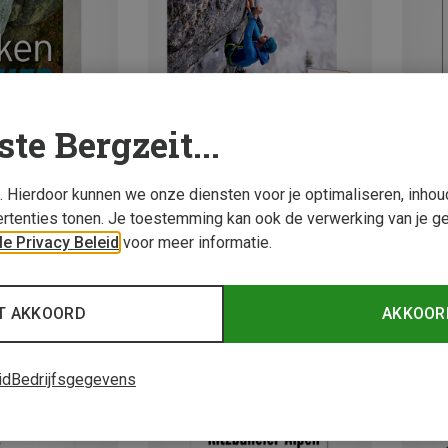
ste Bergzeit...
s. Hierdoor kunnen we onze diensten voor je optimaliseren, inho
rtenties tonen. Je toestemming kan ook de verwerking van je g
dsen
Panico | Klimgidsen
Panico
e Privacy Beleid
voor meer informatie.
 1 Klimgids Sport
Bayerische Alpen Band 2 inkl. App Klimgids Sp
Super-
€ 44,80
€ 19,8
T AKKOORD
AKKOOR
id
Bedrijfsgegevens