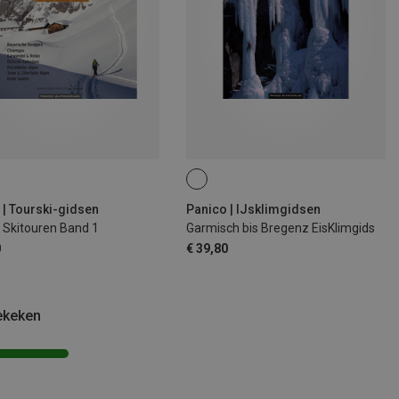
 | Tourski-gidsen
Panico | IJsklimgidsen
 Skitouren Band 1
Garmisch bis Bregenz EisKlimgids
0
€ 39,80
ekeken