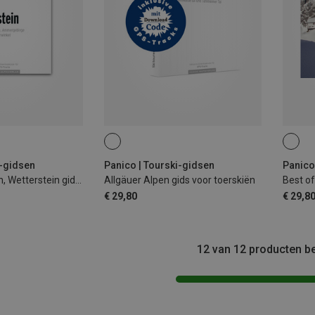
i-gidsen
Panico | Tourski-gidsen
Panico
Karwendel, Rofan, Wetterstein gids voor tourskiën
Allgäuer Alpen gids voor toerskiën
Best of
€ 29,80
€ 29,8
12 van 12 producten b