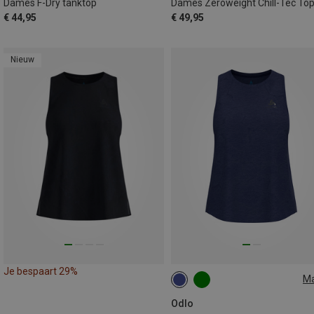
Dames F-Dry tanktop
Dames Zeroweight Chill-Tec To
€ 44,95
€ 49,95
Nieuw
Je bespaart 29%
M
S
L
Odlo