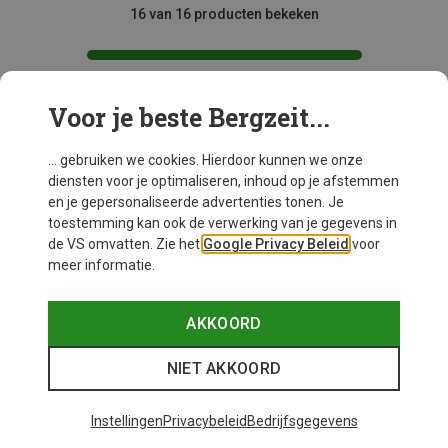
16 van 16 producten bekeken
Voor je beste Bergzeit...
Mogelijk interessant voor je
... gebruiken we cookies. Hierdoor kunnen we onze
diensten voor je optimaliseren, inhoud op je afstemmen
en je gepersonaliseerde advertenties tonen. Je
toestemming kan ook de verwerking van je gegevens in
de VS omvatten. Zie het
Google Privacy Beleid
voor
meer informatie.
AKKOORD
NIET AKKOORD
Instellingen
Privacybeleid
Bedrijfsgegevens