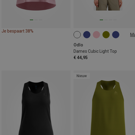
Je bespaart 38%
M
XS
L
XL
Odlo
Dames Cubic Light Top
€ 44,95
Nieuw