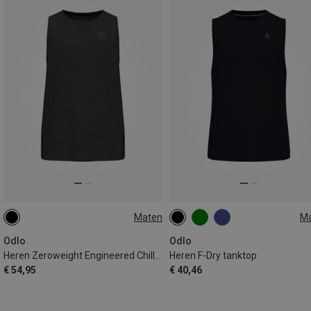
Maten
M
XXL
S
M
L
XL
XXL
Odlo
Odlo
Heren Zeroweight Engineered Chill-Tec Tank top
Heren F-Dry tanktop
€ 54,95
€ 40,46