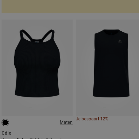
Je bespaart 12%
Maten
XS
S
M
L
XL
Odlo