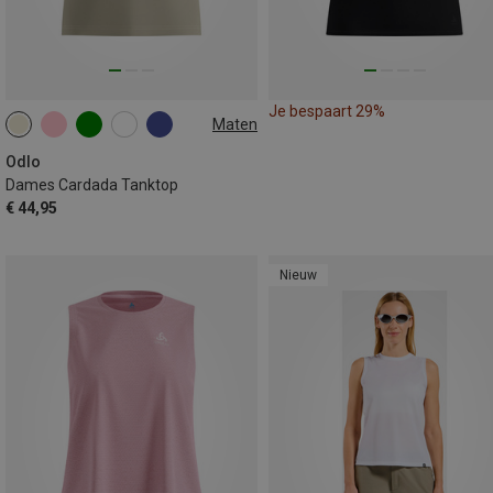
Je bespaart 29%
Maten
XS
S
M
L
XL
XXL
Odlo
Dames Cardada Tanktop
€ 44,95
Nieuw