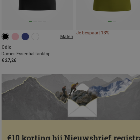
Je bespaart 13%
Maten
XS
S
M
L
Odlo
Dames Essential tanktop
€ 27,26
€10 korting bij Nieuwsbrief registr