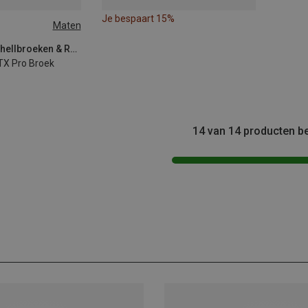
Je bespaart 15%
Maten
Norrona | Hardshellbroeken & Regenbroeken
TX Pro Broek
14 van 14 producten b