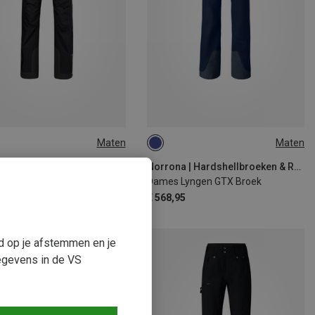
Maten
Maten
L
XS
S
M
L
Norrona | Hardshellbroeken & Regenbroeken
Norrona | Hardshellbroeken & Regenbroeken
Dames Trollveggen GTX Pro Light Broek
Dames Lyngen GTX Broek
95
€ 568,95
ud op je afstemmen en je
egevens in de VS