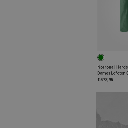
XS
M
Dames Lofoten 
€ 578,95