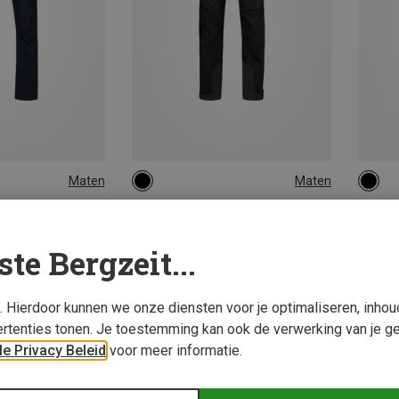
Maten
Maten
S
L
XL
M
Norrona | Hardshellbroeken & Regenbroeken
Norrona | Hardshellbroeken & Regenbroeken
Dri1 Broek
Heren Trollveggen GTX Pro Light Broek
ste Bergzeit...
€ 548,95
€ 548,
s. Hierdoor kunnen we onze diensten voor je optimaliseren, inho
rtenties tonen. Je toestemming kan ook de verwerking van je g
e Privacy Beleid
voor meer informatie.