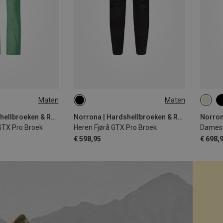
Maten
Maten
S
M
XL
XS
Norrona | Hardshellbroeken & Regenbroeken
Norrona | Hardshellbroeken & Regenbroeken
GTX Pro Broek
Heren Fjørå GTX Pro Broek
Dames 
€ 598,95
€ 698,