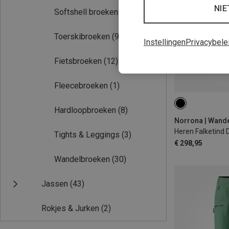
NIE
Softshell broeken
(33)
Toerskibroeken
(9)
Instellingen
Privacybele
Fietsbroeken
(12)
Fleecebroeken
(1)
S
M
Hardloopbroeken
(8)
Norrona | Wand
Heren Falketind 
Tights & Leggings
(3)
€ 298,95
Wandelbroeken
(30)
Jassen
(43)
Rokjes & Jurken
(2)