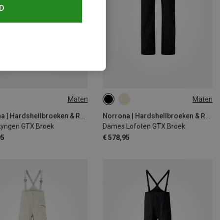
D
Maten
Maten
XL
S
M
Norrona | Hardshellbroeken & Regenbroeken
Norrona | Hardshellbroeken & Regenbroeken
Lyngen GTX Broek
Dames Lofoten GTX Broek
95
€ 578,95