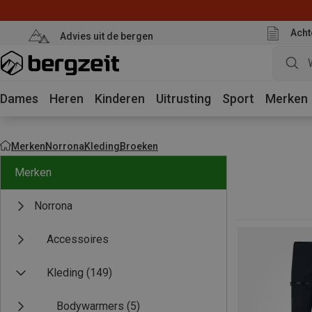
Acht
Advies uit de bergen
Dames
Heren
Kinderen
Uitrusting
Sport
Merken
Merken
Norrona
Kleding
Broeken
Merken
Norrona
Accessoires
Kleding
(149)
Bodywarmers
(5)