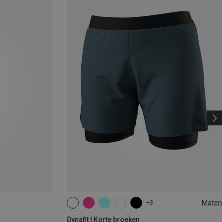
Maten
+3
XS
S
M
L
XL
Dynafit | Korte broeken