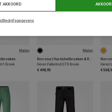
T AKKOORD
AKKOOR
id
Bedrijfsgegevens
Maten
Maten
S
M
XXL
M
elbroeken
Norrona | Hardshellbroeken & Regenbroeken
Dri1 Broek
Heren Falketind GTX Broek
Heren 
€ 498,95
€ 568,