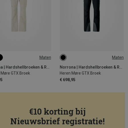
Maten
Maten
S
M
L
S
XL
Norrona | Hardshellbroeken & Regenbroeken
Norrona | Hardshellbroeken & Regenbroeken
Møre GTX Broek
Heren Møre GTX Broek
95
€ 698,95
€10 korting bij
Nieuwsbrief registratie!