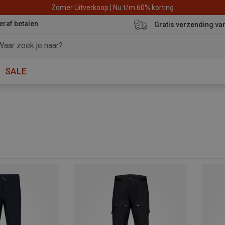
Zomer Uitverkoop | Nu t/m 60% korting
eraf betalen
Gratis verzending va
SALE