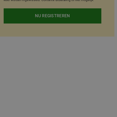
keer worden ingewisseld. Contante uitbetaling is niet mogelijk.
NU REGISTREREN