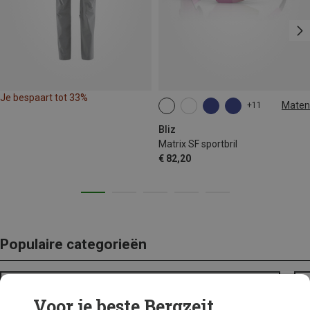
Je bespaart tot 33%
Maten
+11
ONE SIZE
Bliz
Matrix SF sportbril
€ 82,20
Populaire categorieën
BACKPACKS
Voor je beste Bergzeit...