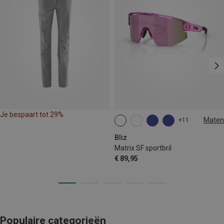
Je bespaart tot 29%
Maten
+11
ONE SIZE
Bliz
Matrix SF sportbril
€ 89,95
Populaire categorieën