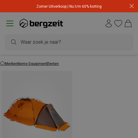
Zomer Uitverkoop | Nu t/m 60% korting
Merken
Nemo Equipment
Tenten