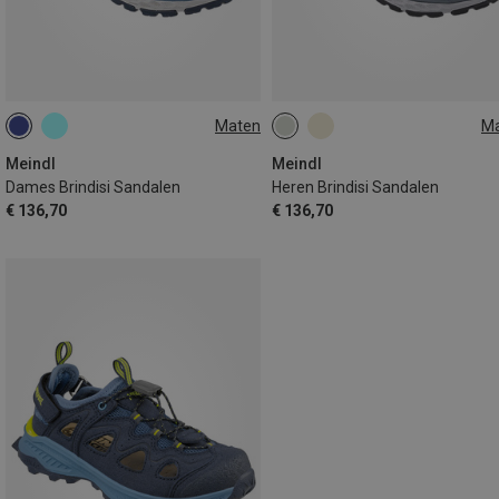
Maten
M
37
38
39
41
42
41
44
46
Meindl
Meindl
Dames Brindisi Sandalen
Heren Brindisi Sandalen
€ 136,70
€ 136,70