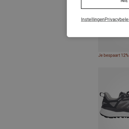
NIE
Instellingen
Privacybele
Je bespaart 12%