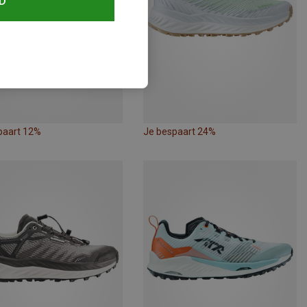
D
paart 12%
Je bespaart 24%