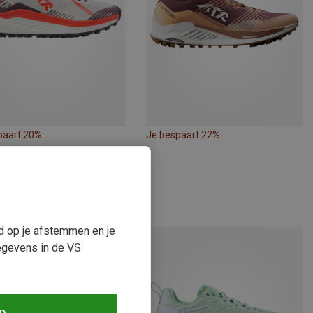
paart 20%
Je bespaart 22%
ud op je afstemmen en je
egevens in de VS