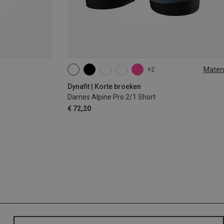
Maten
+2
XS
S
M
L
XL
Dynafit | Korte broeken
Dames Alpine Pro 2/1 Short
€ 72,20