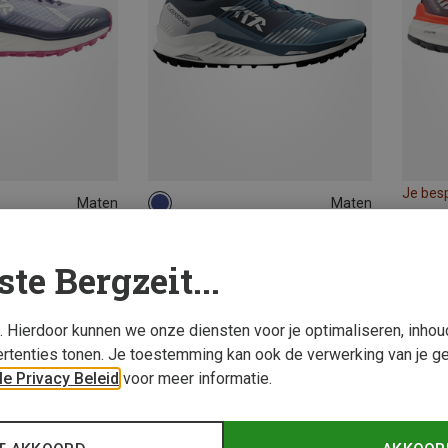
Je bes
Maten
Maten
43.5
44
44.5
46
46.5
47
ningschoenen
Lowa | Trailrunningschoenen
 Schoenen
Heren Madrix Evo Schoenen
ste Bergzeit...
€ 162,20
s. Hierdoor kunnen we onze diensten voor je optimaliseren, inho
rtenties tonen. Je toestemming kan ook de verwerking van je g
e Privacy Beleid
voor meer informatie.