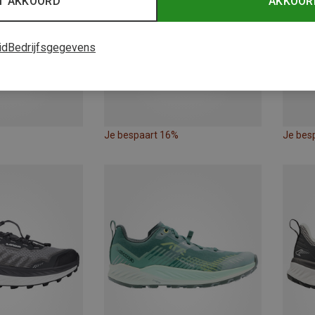
T AKKOORD
AKKOOR
id
Bedrijfsgegevens
Je bespaart 16%
Je bes