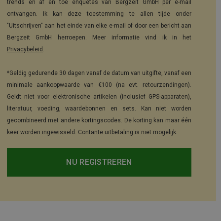
trends en af en toe enquêtes van Bergzeit GmbH per e-mail
ontvangen. Ik kan deze toestemming te allen tijde onder
"Uitschrijven" aan het einde van elke e-mail of door een bericht aan
Bergzeit GmbH herroepen. Meer informatie vind ik in het
Privacybeleid
.
*Geldig gedurende 30 dagen vanaf de datum van uitgifte, vanaf een
minimale aankoopwaarde van €100 (na evt. retourzendingen).
Geldt niet voor elektronische artikelen (inclusief GPS-apparaten),
literatuur, voeding, waardebonnen en sets. Kan niet worden
gecombineerd met andere kortingscodes. De korting kan maar één
keer worden ingewisseld. Contante uitbetaling is niet mogelijk.
NU REGISTREREN