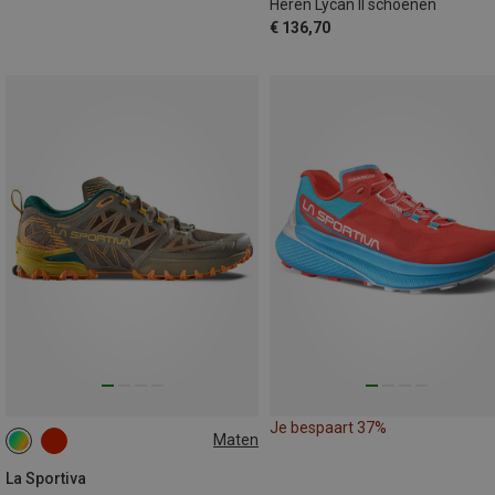
Heren Lycan II schoenen
€ 136,70
Je bespaart 37%
Maten
41
41.5
42
44
44.5
La Sportiva