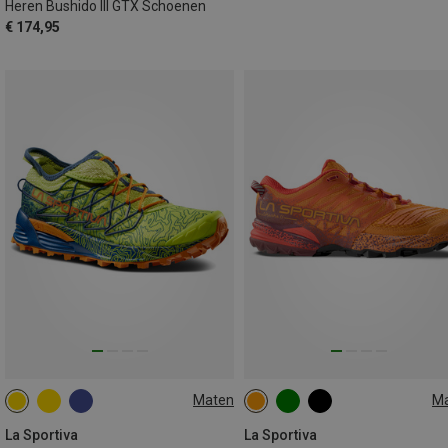
Heren Bushido III GTX Schoenen
€ 174,95
Maten
M
La Sportiva
La Sportiva