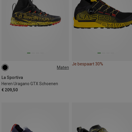
Je bespaart 30%
Maten
41
43
43.5
44.5
La Sportiva
Heren Uragano GTX Schoenen
€ 209,50