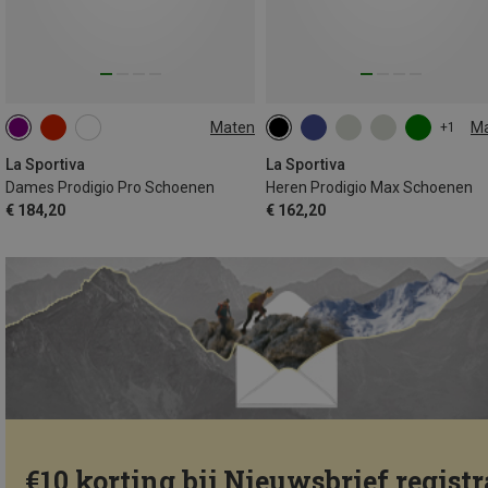
Maten
M
+1
37
38
38.5
39
40
La Sportiva
La Sportiva
Dames Prodigio Pro Schoenen
Heren Prodigio Max Schoenen
€ 184,20
€ 162,20
€10 korting bij Nieuwsbrief registr