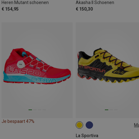
Heren Mutant schoenen
Akasha II Schoenen
€ 154,95
€ 150,30
Je bespaart 47%
M
41
41.5
42
45.5
46.5
47
La Sportiva