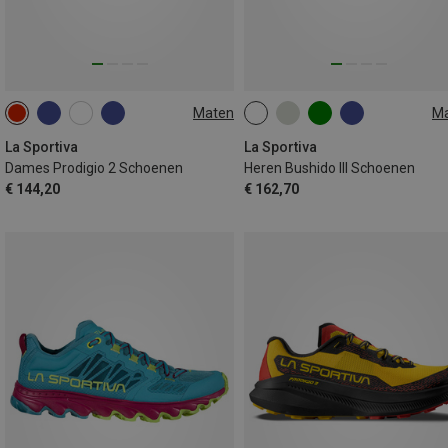
Maten
M
42
43.5
La Sportiva
La Sportiva
Dames Prodigio 2 Schoenen
Heren Bushido III Schoenen
€ 144,20
€ 162,70