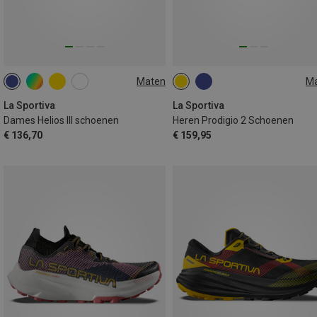
Maten
M
37
37.5
38
38.5
41
42
39.5
40.5
La Sportiva
La Sportiva
Dames Helios III schoenen
Heren Prodigio 2 Schoenen
€ 136,70
€ 159,95