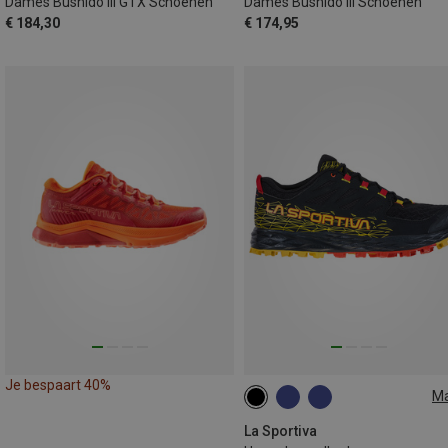
Dames Bushido III GTX Schoenen
Dames Bushido III Schoenen
€ 184,30
€ 174,95
Je bespaart 40%
M
41.5
43
46.5
La Sportiva