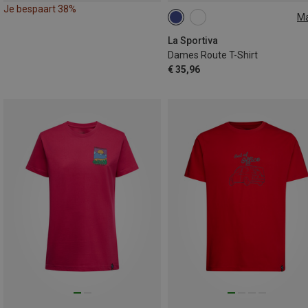
Je bespaart 38%
M
S
La Sportiva
Dames Route T-Shirt
€ 35,96