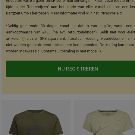
enquêtes van Bergzeit GmbH per e-mail ontvangen. Ik kan deze toestemming
tijde onder "Uitschrijven" aan het einde van elke e-mail of door een be
Bergzeit GmbH herroepen. Meer informatie vind ik in het
Privacybeleid
.
*Geldig gedurende 30 dagen vanaf de datum van uitgifte, vanaf een 
aankoopwaarde van €100 (na evt. retourzendingen). Geldt niet voor elek
artikelen (inclusief GPS-apparaten), literatuur, voeding, waardebonnen en 
niet worden gecombineerd met andere kortingscodes. De korting kan maar
worden ingewisseld. Contante uitbetaling is niet mogelijk.
NU REGISTREREN