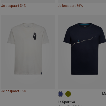
Je bespaart 34%
Je bespaart 36%
Je bespaart 15%
M
S
XL
La Sportiva