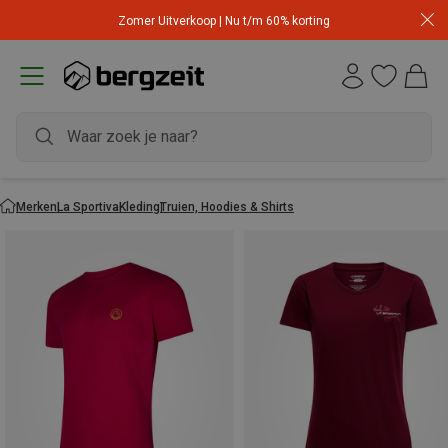
Zomer Uitverkoop | Nu t/m 60% korting
Merken
La Sportiva
Kleding
Truien, Hoodies & Shirts