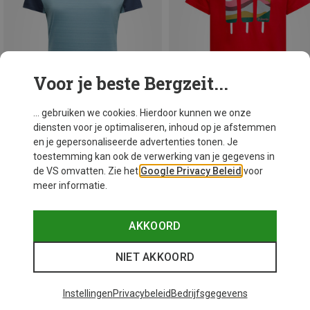
Voor je beste Bergzeit...
... gebruiken we cookies. Hierdoor kunnen we onze
diensten voor je optimaliseren, inhoud op je afstemmen
en je gepersonaliseerde advertenties tonen. Je
toestemming kan ook de verwerking van je gegevens in
Je bespaart 37%
Maten
S
de VS omvatten. Zie het
Google Privacy Beleid
voor
meer informatie.
La Sportiva
Dames Sunfire T-Shirt
€ 40,91
AKKOORD
NIET AKKOORD
48 van 52 producten bekeken
Instellingen
Privacybeleid
Bedrijfsgegevens