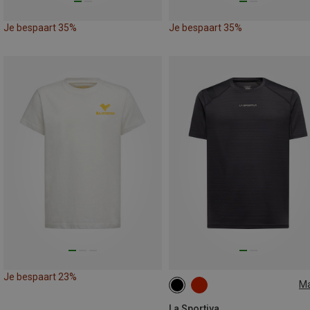
Je bespaart 35%
Je bespaart 35%
Je bespaart 23%
M
S
La Sportiva