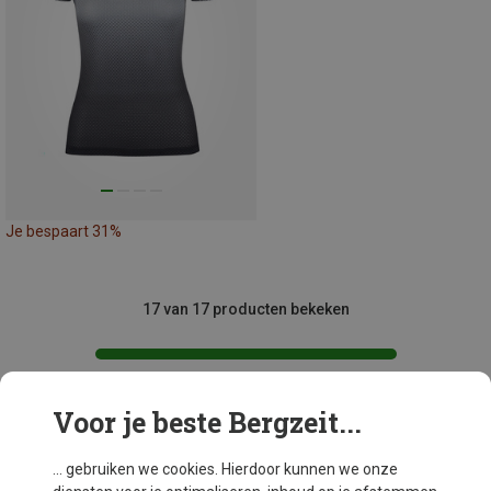
Je bespaart 31%
17 van 17 producten bekeken
Voor je beste Bergzeit...
Mogelijk interessant voor je
... gebruiken we cookies. Hierdoor kunnen we onze