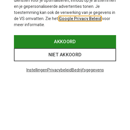
diensten voor je optimaliseren, inhoud op je afstemmen
en je gepersonaliseerde advertenties tonen. Je
toestemming kan ook de verwerking van je gegevens in
de VS omvatten. Zie het
Google Privacy Beleid
voor
meer informatie.
AKKOORD
NIET AKKOORD
Instellingen
Privacybeleid
Bedrijfsgegevens
Je bespaart tot 29%
Maten
+11
ONE SIZE
Bliz
Matrix SF sportbril
€ 89,95