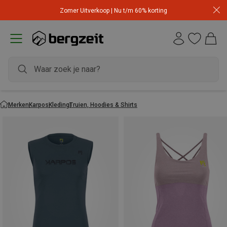
Zomer Uitverkoop | Nu t/m 60% korting
Merken
Karpos
Kleding
Truien, Hoodies & Shirts