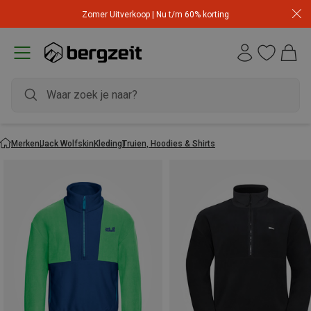
Zomer Uitverkoop | Nu t/m 60% korting
Merken
Jack Wolfskin
Kleding
Truien, Hoodies & Shirts