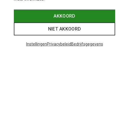
AKKOORD
NIET AKKOORD
Instellingen
Privacybeleid
Bedrijfsgegevens
Je bespaart tot 29%
Maten
+11
ONE SIZE
Bliz
Matrix SF sportbril
€ 89,95