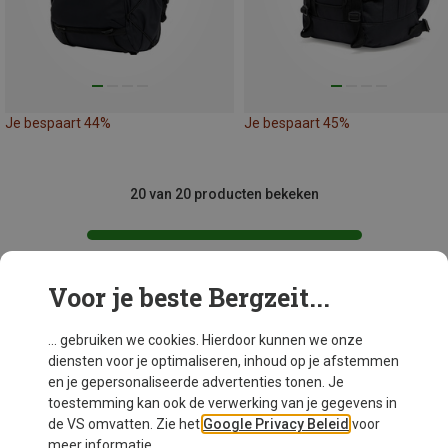
Je bespaart 44%
Je bespaart 45%
20 van 20 producten bekeken
Voor je beste Bergzeit...
Mogelijk interessant voor je
... gebruiken we cookies. Hierdoor kunnen we onze
diensten voor je optimaliseren, inhoud op je afstemmen
en je gepersonaliseerde advertenties tonen. Je
toestemming kan ook de verwerking van je gegevens in
de VS omvatten. Zie het
Google Privacy Beleid
voor
meer informatie.