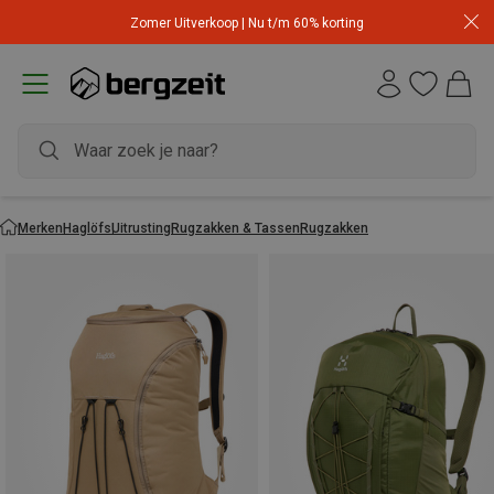
Zomer Uitverkoop | Nu t/m 60% korting
Merken
Haglöfs
Uitrusting
Rugzakken & Tassen
Rugzakken