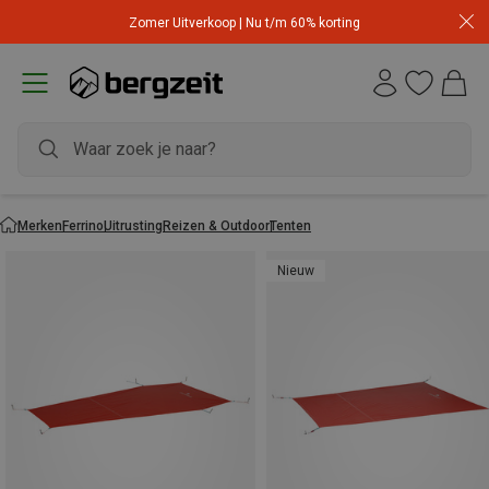
Zomer Uitverkoop | Nu t/m 60% korting
Merken
Ferrino
Uitrusting
Reizen & Outdoor
Tenten
Nieuw