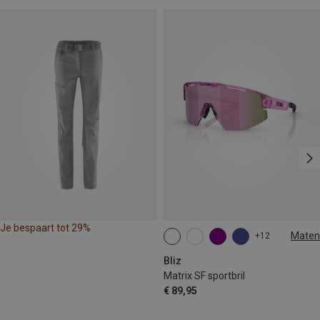
Je bespaart tot 29%
Maten
+12
ONE SIZE
Bliz
Matrix SF sportbril
€ 89,95