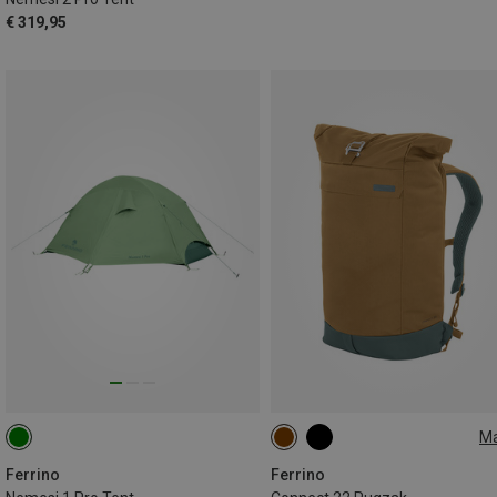
€ 319,95
M
22L
Ferrino
Ferrino