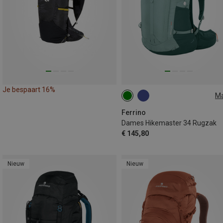
Je bespaart 16%
M
34L
Ferrino
Dames Hikemaster 34 Rugzak
€ 145,80
Nieuw
Nieuw