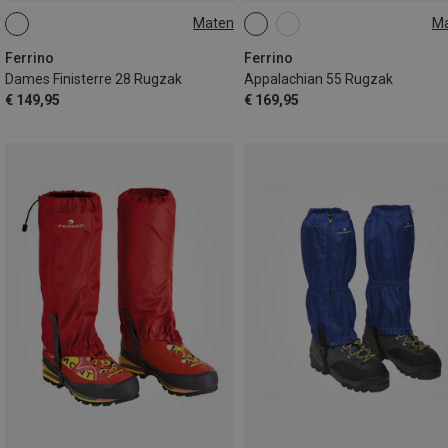
Maten
M
28L
55L
Ferrino
Ferrino
Dames Finisterre 28 Rugzak
Appalachian 55 Rugzak
€ 149,95
€ 169,95