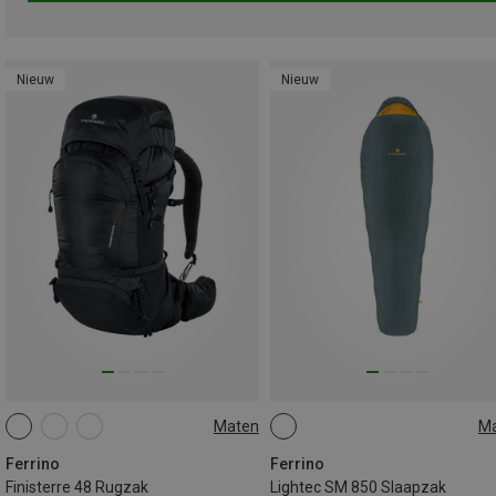
Nieuw
Nieuw
Maten
M
48L
MAX. 200CM
Ferrino
Ferrino
Finisterre 48 Rugzak
Lightec SM 850 Slaapzak