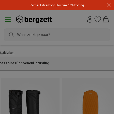
Zomer Uitverkoop | Nu t/m 60% korting
Merken
cessoires
Schoenen
Uitrusting