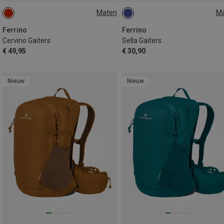
Maten
M
ONE SIZE
ONE SIZE
Ferrino
Ferrino
Cervino Gaiters
Sella Gaiters
€ 49,95
€ 30,90
Nieuw
Nieuw