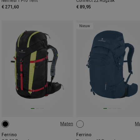
Nemesi 1 Pro Tent
Connect 22 Rugzak
€ 271,60
€ 89,95
Nieuw
Maten
M
50L
40L
Ferrino
Ferrino