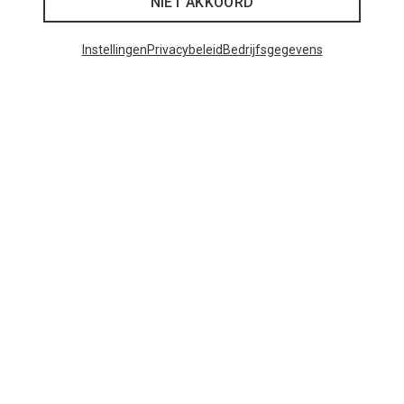
NIET AKKOORD
48 van 52 producten bekeken
Instellingen
Privacybeleid
Bedrijfsgegevens
MEER PRODUCTEN BEKIJKEN
Mogelijk interessant voor je