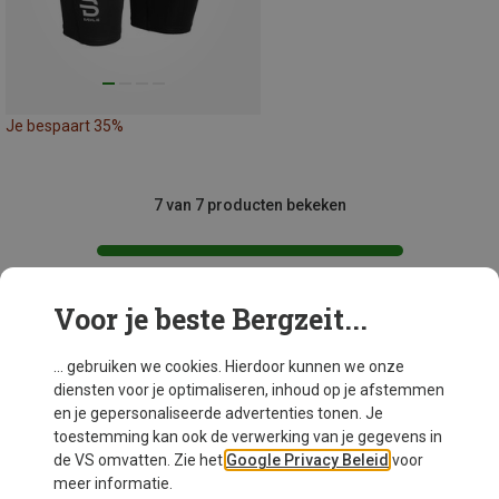
Je bespaart 35%
7 van 7 producten bekeken
Voor je beste Bergzeit...
Mogelijk interessant voor je
... gebruiken we cookies. Hierdoor kunnen we onze
diensten voor je optimaliseren, inhoud op je afstemmen
en je gepersonaliseerde advertenties tonen. Je
toestemming kan ook de verwerking van je gegevens in
de VS omvatten. Zie het
Google Privacy Beleid
voor
meer informatie.