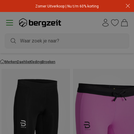
Zomer Uitverkoop | Nu t/m 60% korting
Merken
Daehlie
Kleding
Broeken