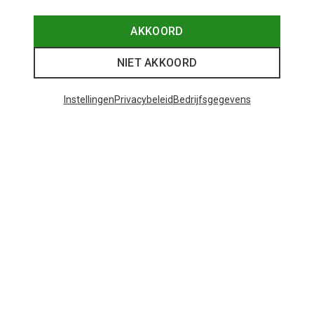
AKKOORD
NIET AKKOORD
Instellingen
Privacybeleid
Bedrijfsgegevens
Je bespaart tot 35%
+10
Bliz
Matrix SF sportbril
€ 81,20