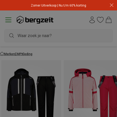
Zomer Uitverkoop | Nu t/m 60% korting
Merken
CMP
Kleding