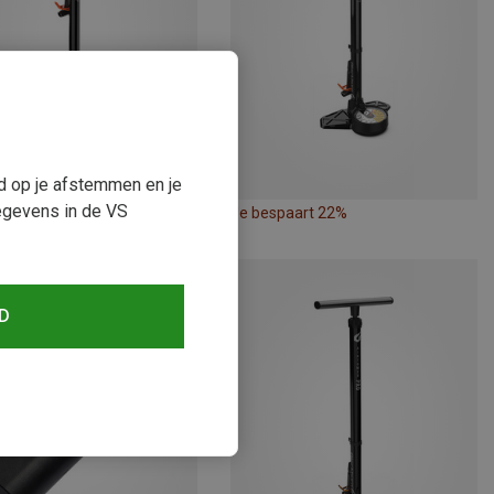
ud op je afstemmen en je
egevens in de VS
paart 21%
Je bespaart 22%
D