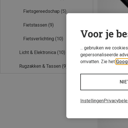
Fietsgereedschap
(5)
Fietstassen
(9)
Voor je be
Fietsverlichting
(10)
... gebruiken we cookie
Licht & Elektronica
(10)
gepersonaliseerde adve
Je bespaart 18%
omvatten. Zie het
Googl
Rugzakken & Tassen
(9)
NIE
Instellingen
Privacybele