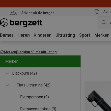
Acht
Advies uit de bergen
Dames
Heren
Kinderen
Uitrusting
Sport
Merken
Merken
Blackburn
Fiets uitrusting
Merken
Blackburn
(42)
Fiets uitrusting
(42)
Fietspompen
(9)
Fietsaccessoires
(9)