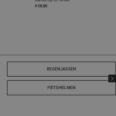
Dames Zip Off Broek
€ 58,80
REGENJASSEN
FIETSHELMEN