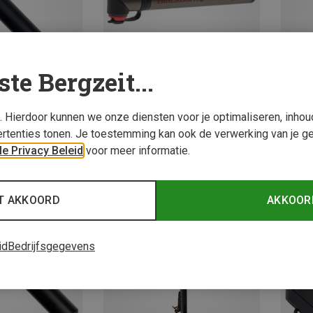
ste Bergzeit...
s. Hierdoor kunnen we onze diensten voor je optimaliseren, inho
rtenties tonen. Je toestemming kan ook de verwerking van je g
Je bespaart 18%
Je bes
e Privacy Beleid
voor meer informatie.
Nieuw
T AKKOORD
AKKOOR
id
Bedrijfsgegevens