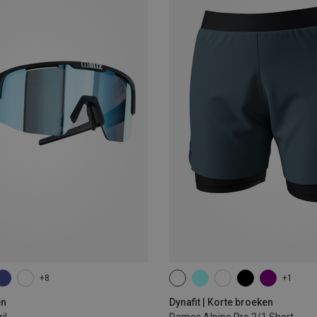
+8
+1
XS
S
M
L
XL
en
Dynafit | Korte broeken