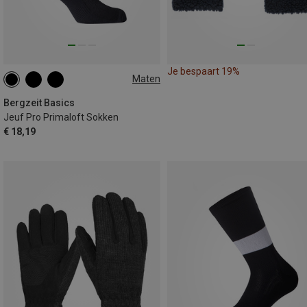
Je bespaart 19%
Maten
35|36|37|38
39|40|41|42
43|44|45|46
Bergzeit Basics
Jeuf Pro Primaloft Sokken
€ 18,19