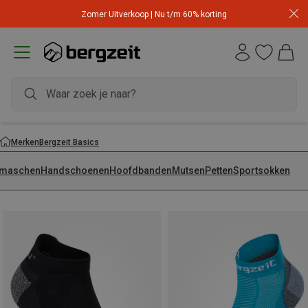
Zomer Uitverkoop | Nu t/m 60% korting
Merken
Bergzeit Basics
maschen
Handschoenen
Hoofdbanden
Mutsen
Petten
Sportsokken