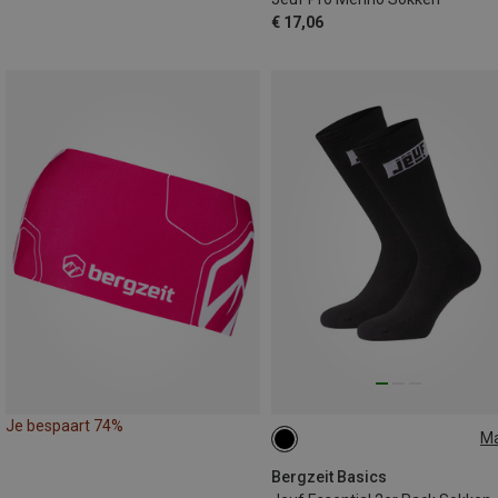
€ 17,06
Je bespaart 74%
M
35|36|37|38
39|40|41|42
43|44|45|46
Bergzeit Basics