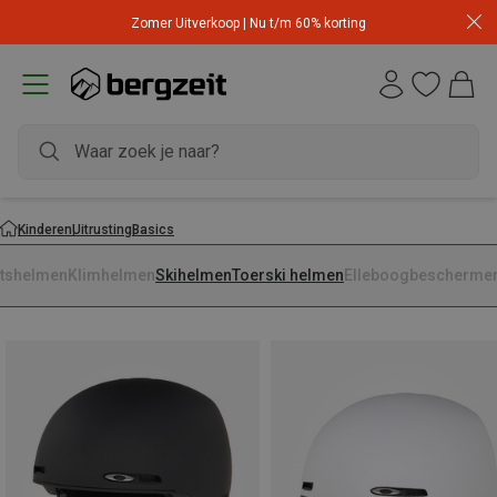
Zomer Uitverkoop | Nu t/m 60% korting
Kinderen
Uitrusting
Basics
etshelmen
Klimhelmen
Skihelmen
Toerski helmen
Elleboogbescherme