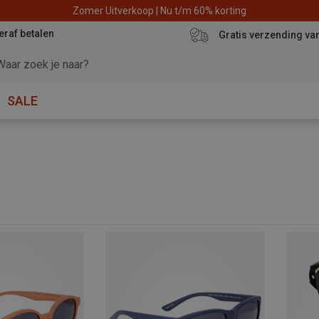
Zomer Uitverkoop | Nu t/m 60% korting
eraf betalen
Gratis verzending va
SALE