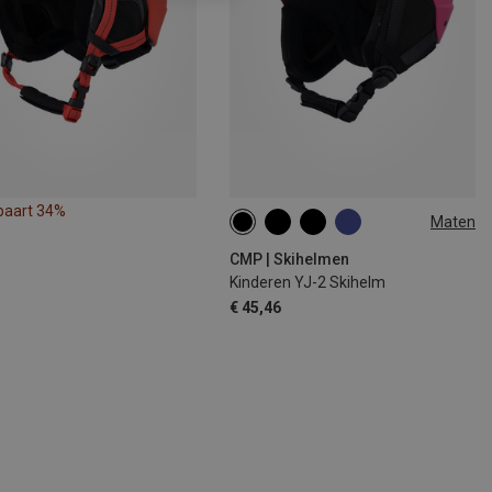
paart 34%
Maten
47-51CM
50-54CM
CMP | Skihelmen
Kinderen YJ-2 Skihelm
€ 45,46