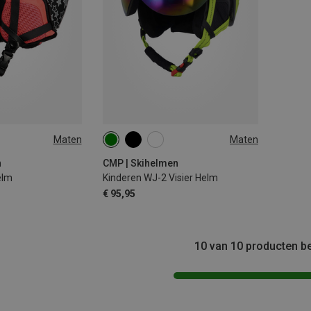
Maten
Maten
48-52CM
n
CMP | Skihelmen
elm
Kinderen WJ-2 Visier Helm
€ 95,95
10 van 10 producten b