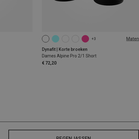
Maten
+3
XS
S
M
L
XL
Dynafit | Korte broeken
Dames Alpine Pro 2/1 Short
€ 72,20
REGENJASSEN