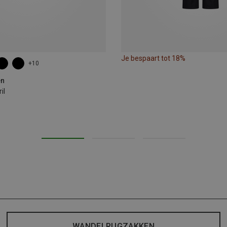
Je bespaart tot 18%
+10
en
il
WANDELRUGZAKKEN