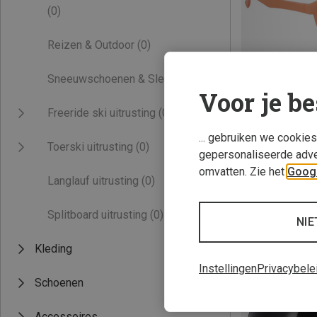
(0)
Reizen & Outdoor
(0)
Sneeuwschoenen & Sleeën
(0)
Voor je be
Freeride ski uitrusting
(0)
... gebruiken we cookie
Toerski uitrusting
(0)
gepersonaliseerde adve
CMP | Zonnebril
omvatten. Zie het
Googl
Langlauf uitrusting
(0)
Kinderen Deewy 
€ 19,95
Splitboard uitrusting
(0)
NIE
Kleding
Instellingen
Privacybele
Schoenen
Accessoires