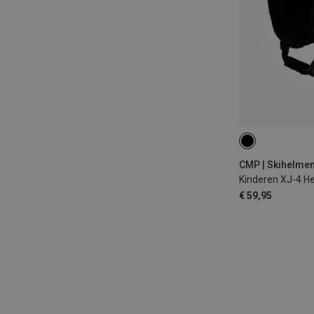
48-52CM
CMP | Skihelme
Kinderen XJ-4 H
€ 59,95