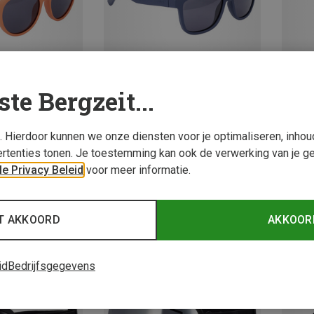
ste Bergzeit...
s. Hierdoor kunnen we onze diensten voor je optimaliseren, inho
48-5
rtenties tonen. Je toestemming kan ook de verwerking van je g
len
CMP | Zonnebrillen
CMP | 
e Privacy Beleid
voor meer informatie.
Zonnebril
Kinderen Fleek Zonnebril
Kinder
€ 19,95
€ 39,9
T AKKOORD
AKKOOR
id
Bedrijfsgegevens