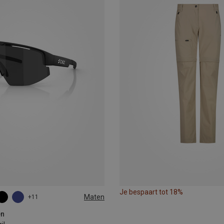
Je bespaart tot 18%
Maten
+11
en