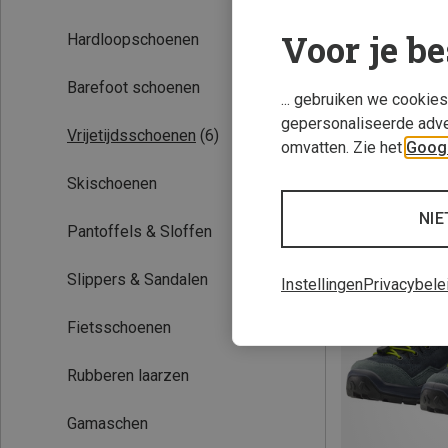
Voor je be
Hardloopschoenen
Barefoot schoenen
... gebruiken we cookie
gepersonaliseerde adve
Vrijetijdsschoenen
(6)
omvatten. Zie het
Googl
Skischoenen
Je bespaart tot 
NIE
Pantoffels & Sloffen
Slippers & Sandalen
Instellingen
Privacybele
Fietsschoenen
Rubberen laarzen
Gamaschen