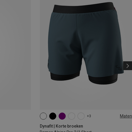
Maten
+3
XS
S
M
L
XL
Dynafit | Korte broeken