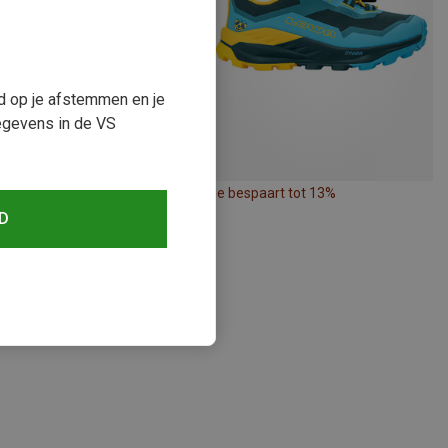
ud op je afstemmen en je
egevens in de VS
paart 10%
Je bespaart tot 13%
D