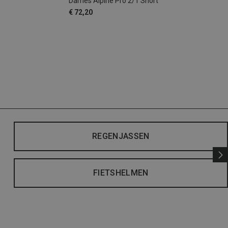
Dames Alpine Pro 2/1 Short
€ 72,20
REGENJASSEN
FIETSHELMEN