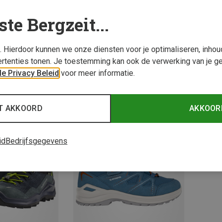
ste Bergzeit...
s. Hierdoor kunnen we onze diensten voor je optimaliseren, inho
rtenties tonen. Je toestemming kan ook de verwerking van je g
e Privacy Beleid
voor meer informatie.
28%
Je bespaart tot 13%
Je bes
T AKKOORD
AKKOOR
id
Bedrijfsgegevens