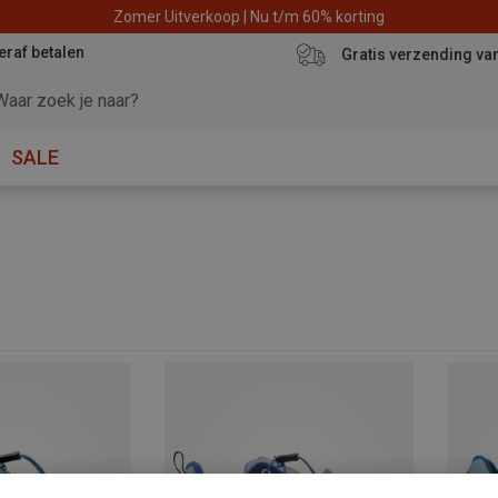
Zomer Uitverkoop | Nu t/m 60% korting
eraf betalen
Gratis verzending va
SALE