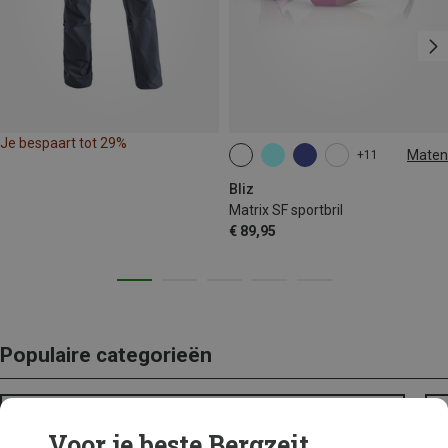
Je bespaart tot 29%
Maten
+11
ONE SIZE
Bliz
Matrix SF sportbril
€ 89,95
Populaire categorieën
BACKPACKS
Voor je beste Bergzeit...