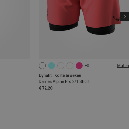
Maten
+3
XS
S
M
L
XL
Dynafit | Korte broeken
Dames Alpine Pro 2/1 Short
€ 72,20