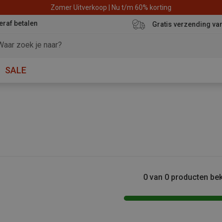
Zomer Uitverkoop | Nu t/m 60% korting
eraf betalen
Gratis verzending va
SALE
0 van 0 producten be