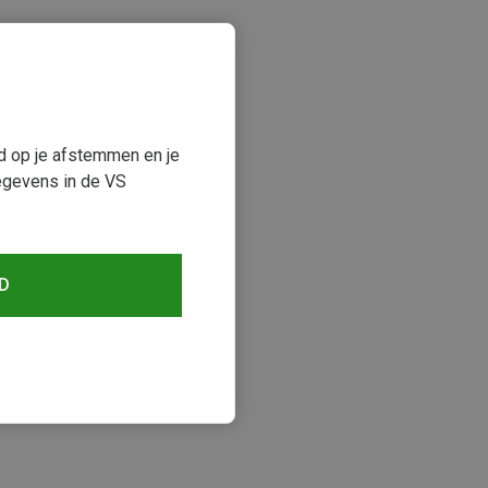
ud op je afstemmen en je
egevens in de VS
D