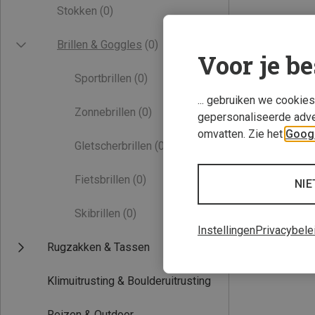
Stokken
(0)
Brillen & Goggles
(0)
Voor je be
Sportbrillen
(0)
... gebruiken we cookie
Zonnebrillen
(0)
gepersonaliseerde adve
omvatten. Zie het
Googl
Gletscherbrillen
(0)
Fietsbrillen
(0)
NIE
Skibrillen
(0)
Instellingen
Privacybele
Rugzakken & Tassen
Klimuitrusting & Boulderuitrusting
Reizen & Outdoor