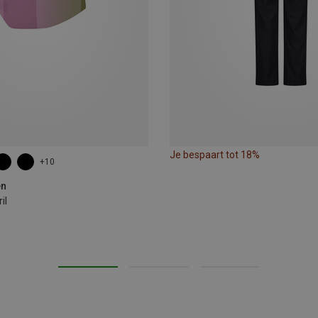
Je bespaart tot 18%
+10
en
il