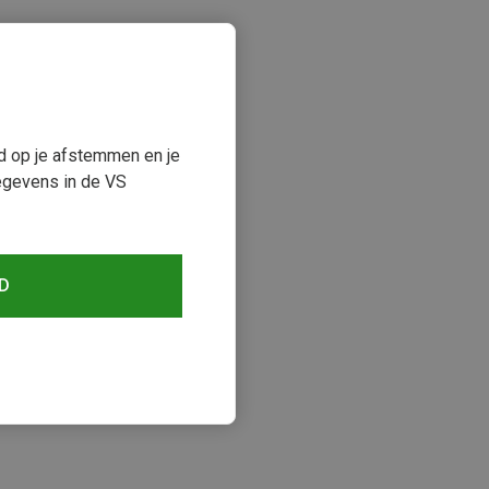
ud op je afstemmen en je
egevens in de VS
D
keken