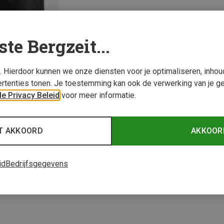
ste Bergzeit...
s. Hierdoor kunnen we onze diensten voor je optimaliseren, inho
rtenties tonen. Je toestemming kan ook de verwerking van je g
e Privacy Beleid
voor meer informatie.
T AKKOORD
AKKOOR
1 van 1 producten be
id
Bedrijfsgegevens