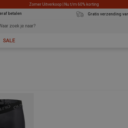
Zomer Uitverkoop | Nu t/m 60% korting
eraf betalen
Gratis verzending va
SALE