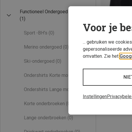
Functioneel Ondergoed
(1)
Voor je be
Sport -BH's
(0)
... gebruiken we cookie
Merino ondergoed
(0)
gepersonaliseerde adve
omvatten. Zie het
Googl
Je bespaart 45%
Ski-ondergoed
(0)
Ondershirts Korte mouwen
(0)
NIE
Ondershirts Lange mouwen
(0)
Instellingen
Privacybele
Korte onderbroeken
(0)
Lange onderbroeken
(0)
Driekwart onderbroeken
(0)