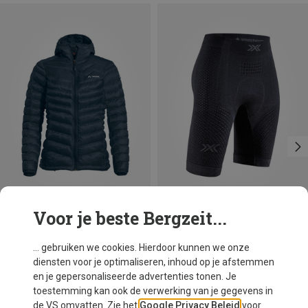
Voor je beste Bergzeit...
Maten
XS
S
L
X-Bionic
... gebruiken we cookies. Hierdoor kunnen we onze
Dames Xceed Ride Fietsonderbroek
diensten voor je optimaliseren, inhoud op je afstemmen
€ 91,20
en je gepersonaliseerde advertenties tonen. Je
toestemming kan ook de verwerking van je gegevens in
de VS omvatten. Zie het
Google Privacy Beleid
voor