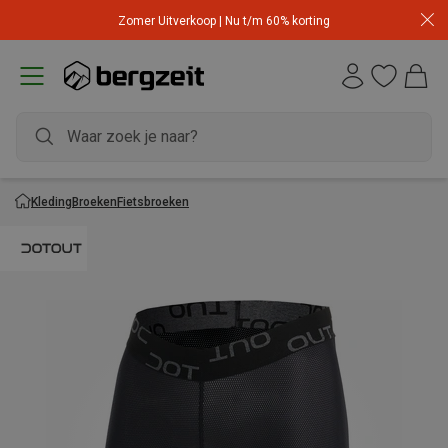
Zomer Uitverkoop | Nu t/m 60% korting
Kleding
Broeken
Fietsbroeken