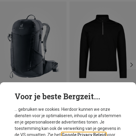
Voor je beste Bergzeit...
Je bespaart 11%
Je bespaart 17%
... gebruiken we cookies. Hierdoor kunnen we onze
diensten voor je optimaliseren, inhoud op je afstemmen
en je gepersonaliseerde advertenties tonen. Je
toestemming kan ook de verwerking van je gegevens in
de VS omvatten. Zie het
Google Privacy Beleid
voor