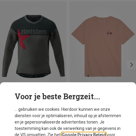
Voor je beste Bergzeit...
Je bespaart 40%
Maten
XS
S
M
L
XL
Bavarian Caps
... gebruiken we cookies. Hierdoor kunnen we onze
Dames Roller T-shirt
diensten voor je optimaliseren, inhoud op je afstemmen
€ 36,76
en je gepersonaliseerde advertenties tonen. Je
toestemming kan ook de verwerking van je gegevens in
de VS omvatten. Zie het
Google Privacy Beleid
voor