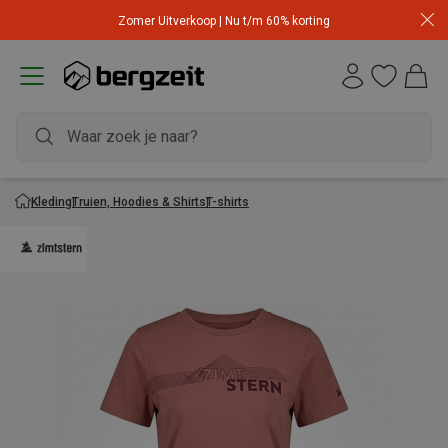
Zomer Uitverkoop | Nu t/m 60% korting
Kleding
Truien, Hoodies & Shirts
T-shirts