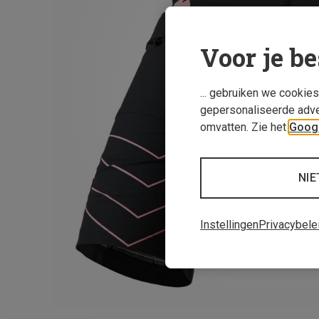
Voor je be
... gebruiken we cookie
gepersonaliseerde adve
omvatten. Zie het
Googl
NIE
Instellingen
Privacybele