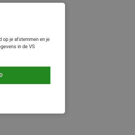
ud op je afstemmen en je
egevens in de VS
D