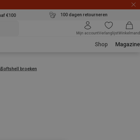
100 dagen retourneren
naf €100
Mijn account
Verlanglijst
Winkelmand
Shop
Magazine
n
Softshell broeken