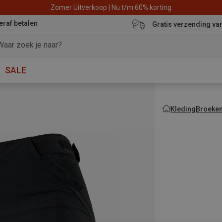
Zomer Uitverkoop | Nu t/m 60% korting
eraf betalen
Gratis verzending va
SALE
Kleding
Broeke